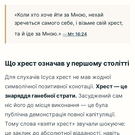
«Коли хто хоче йти за Мною, нехай
зречеться самого себе, і візьме свій хрест,
та й іде за Мною.»
Мт 16:24
Що хрест означав у першому столітті
Для слухачів Ісуса хрест не мав жодної
символічної позитивної конотації.
Хрест — це
знаряддя ганебної страти.
Засуджений сам
ніс його до місця виконання — це була
публічна демонстрація повної капітуляції.
Тому слова «взяти хрест» звучали шокуюче:
це заклик до абсолютної відданості, навіть