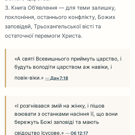
3. Книга Об’явлення — для теми залишку,
поклоніння, останнього конфлікту, Божих
заповідей, Трьохангельської вісті та
остаточної перемоги Христа.
«А святі Всевишнього приймуть царство, і
будуть володіти царством аж навіки, і
повік-віки.»
Дан 7:18
«І розгнівався змій на жінку, і пішов
воювати з останками насіння її, що вони
бережуть Божі заповіді та мають
свідоцтво Ісусове.»
Об 12:17