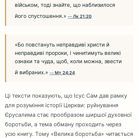
військом, тоді знайте, що наблизилося
його спустошення.»
Лк 21:20
«Бо повстануть неправдиві христи й
неправдиві пророки, і чинитимуть великі
ознаки та чуда, щоб, коли можна, звести
й вибраних.»
Мт 24:24
Ці тексти показують, що Ісус Сам дав рамку
для розуміння історії Церкви: руйнування
Єрусалима стає прообразом ширшої духовної
боротьби, а тема обману проходить через
усю книгу. Тому «Велика боротьба» читається