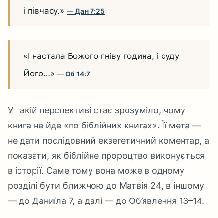
і півчасу.»
Дан 7:25
«І настала Божого гніву година, і суду
Його…»
Об 14:7
У такій перспективі стає зрозуміло, чому
книга не йде «по біблійних книгах». Її мета —
не дати послідовний екзегетичний коментар, а
показати, як біблійне пророцтво виконується
в історії. Саме тому вона може в одному
розділі бути ближчою до Матвія 24, в іншому
— до Даниїла 7, а далі — до Об’явлення 13–14.