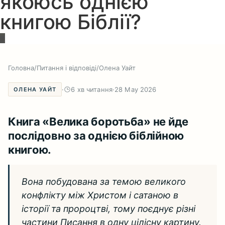
якоюсь однією
книгою Біблії?
Головна
/
Питання і відповіді
/
Олена Уайт
·
6 хв читання
·
28 May 2026
ОЛЕНА УАЙТ
Книга «Велика боротьба» не йде
послідовно за однією біблійною
книгою.
Вона побудована за темою великого
конфлікту між Христом і сатаною в
історії та пророцтві, тому поєднує різні
частини Писання в одну цілісну картину.