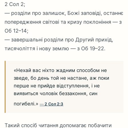
2 Сол 2;
— розділи про залишок, Божі заповіді, останнє
попередження світові та кризу поклоніння — з
Об 12–14;
— завершальні розділи про Другий прихід,
тисячоліття і нову землю — з Об 19–22.
«Нехай вас ніхто жадним способом не
зведе, бо день той не настане, аж поки
перше не прийде відступлення, і не
виявиться чоловік беззаконня, син
погибелі.»
2 Сол 2:3
Такий спосіб читання допомагає побачити