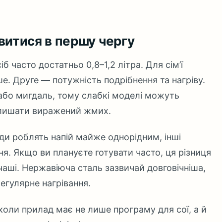
витися в першу чергу
б часто достатньо 0,8–1,2 літра. Для сім’ї
ше. Друге — потужність подрібнення та нагріву.
або мигдаль, тому слабкі моделі можуть
алишати виражений жмих.
ади роблять напій майже однорідним, інші
. Якщо ви плануєте готувати часто, ця різниця
чаші. Нержавіюча сталь зазвичай довговічніша,
егулярне нагрівання.
коли прилад має не лише програму для сої, а й