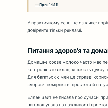
Прип 14:15
У практичному сенсі це означає: порі
довіряйте тільки рекламі.
Питання здоров’я та дом
Домашнє соєве молоко часто має пер
контролюєте склад: кількість цукру, в
Для багатьох сімей це справді корис
здоров’я помірність, простота й нату
Еллен Вайт не писала про сучасні пр
наголошувала на важливості простог