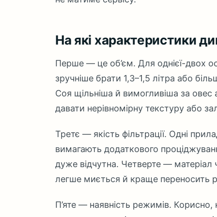
На які характеристики ди
Перше — це об’єм. Для однієї-двох осі
зручніше брати 1,3–1,5 літра або біль
Соя щільніша й вимогливіша за овес 
давати нерівномірну текстуру або з
Третє — якість фільтрації. Одні прил
вимагають додаткового проціджування
дуже відчутна. Четверте — матеріал 
легше миється й краще переносить р
П’яте — наявність режимів. Корисно, 