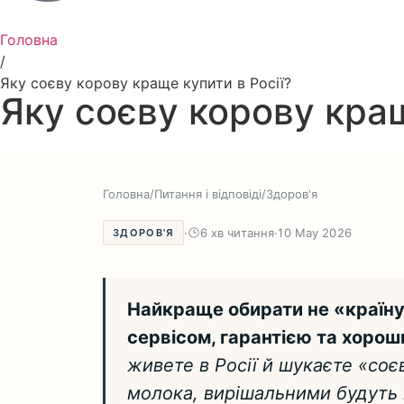
Головна
/
Яку соєву корову краще купити в Росії?
Яку соєву корову кращ
Головна
/
Питання і відповіді
/
Здоров'я
·
6 хв читання
·
10 May 2026
ЗДОРОВ'Я
Найкраще обирати не «країну 
сервісом, гарантією та хорош
живете в Росії й шукаєте «соє
молока, вирішальними будуть н