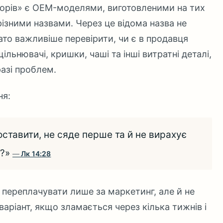
 корів» є OEM-моделями, виготовленими на тих
різними назвами. Через це відома назва не
ато важливіше перевірити, чи є в продавця
щільнювачі, кришки, чаші та інші витратні деталі,
разі проблем.
ня:
оставити, не сяде перше та й не вирахує
ї?»
Лк 14:28
о переплачувати лише за маркетинг, але й не
аріант, якщо зламається через кілька тижнів і