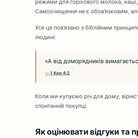
режими для горіхового молока, каші, 
Самоочищення не є обов’язковим, ал
Усе це пов’язано з біблійним принци
людині:
«А від доморядників вимагаєтьс
1 Кор 4:2
Коли ми купуємо річ для дому, вірні
спонтанній покупці.
Як оцінювати відгуки та п