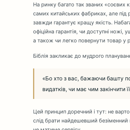
На ринку багато так званих «соєвих
самих китайських фабриках, але під 
завжди гарантує кращу якість. Набаг
офіційна гарантія, чи доступні ножі, у
а також чи легко повернути товар у 
Біблія закликає до мудрого плануван
«Бо хто з вас, бажаючи башту п
видатків, чи має чим закінчити ї
Цей принцип доречний і тут: не варт
слід брати найдешевший безіменний в
не матиме сервісу.