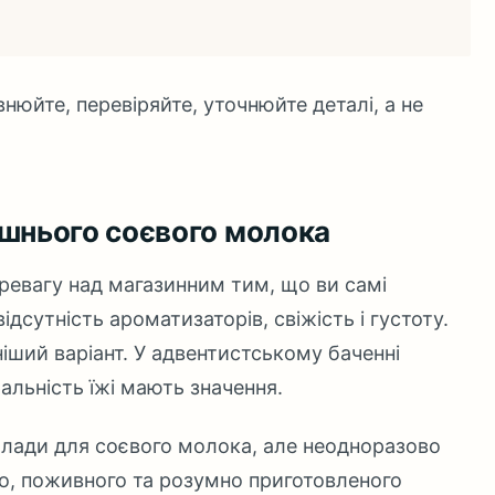
внюйте, перевіряйте, уточнюйте деталі, а не
ашнього соєвого молока
евагу над магазинним тим, що ви самі
ідсутність ароматизаторів, свіжість і густоту.
ніший варіант. У адвентистському баченні
ральність їжі мають значення.
илади для соєвого молока, але неодноразово
о, поживного та розумно приготовленого