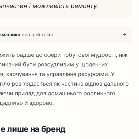
 запчастин і можливість ремонту.
омічника
про цей текст
ежить радше до сфери побутової мудрості, ніж
кликаний бути розсудливим у щоденних
я, харчування та управління ресурсами. У
тіло розглядається як частина відповідального
раючи прилад для домашнього рослинного
щадливо й здорово.
е лише на бренд