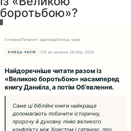
із «Великою
боротьбою»?
Головна
/
Питання і відповіді
/
Кінець часів
·
6 хв читання
·
28 May 2026
КІНЕЦЬ ЧАСІВ
Найдоречніше читати разом із
«Великою боротьбою» насамперед
книгу Даниїла, а потім Об’явлення.
Саме ці біблійні книги найкраще
допомагають побачити історичну,
пророчу й духовну лінію великого
конфлікту між Христом і сатаною, про