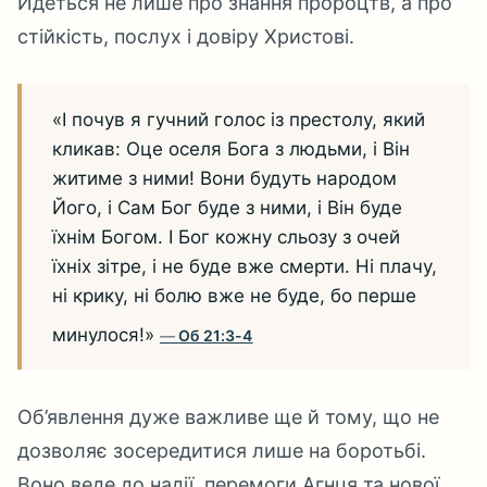
Йдеться не лише про знання пророцтв, а про
стійкість, послух і довіру Христові.
«І почув я гучний голос із престолу, який
кликав: Оце оселя Бога з людьми, і Він
житиме з ними! Вони будуть народом
Його, і Сам Бог буде з ними, і Він буде
їхнім Богом. І Бог кожну сльозу з очей
їхніх зітре, і не буде вже смерти. Ні плачу,
ні крику, ні болю вже не буде, бо перше
минулося!»
Об 21:3-4
Об’явлення дуже важливе ще й тому, що не
дозволяє зосередитися лише на боротьбі.
Воно веде до надії, перемоги Агнця та нової