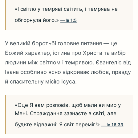
«І світло у темряві світить, і темрява не
обгорнула його.»
Ів 1:5
У великій боротьбі головне питання — це
Божий характер, істина про Христа та вибір
людини між світлом і темрявою. Євангеліє від
Івана особливо ясно відкриває любов, правду
й спасительну місію Ісуса.
«Оце Я вам розповів, щоб мали ви мир у
Мені. Страждання зазнаєте в світі, але
будьте відважні: Я світ переміг!»
Ів 16:33