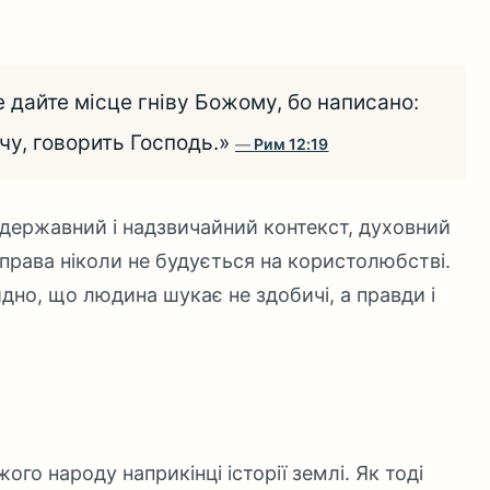
е дайте місце гніву Божому, бо написано:
чу, говорить Господь.»
Рим 12:19
, державний і надзвичайний контекст, духовний
права ніколи не будується на користолюбстві.
идно, що людина шукає не здобичі, а правди і
го народу наприкінці історії землі. Як тоді