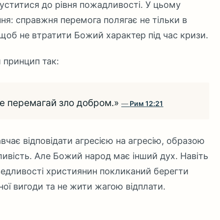
уститися до рівня пожадливості. У цьому
ня: справжня перемога полягає не тільки в
 щоб не втратити Божий характер під час кризи.
 принцип так:
е перемагай зло добром.»
Рим 12:21
вчає відповідати агресією на агресію, образою
ивість. Але Божий народ має інший дух. Навіть
аведливості християнин покликаний берегти
ної вигоди та не жити жагою відплати.