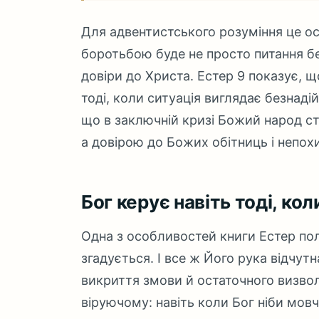
Для адвентистського розуміння це ос
боротьбою буде не просто питання бе
довіри до Христа. Естер 9 показує, щ
тоді, коли ситуація виглядає безнад
що в заключній кризі Божий народ ст
а довірою до Божих обітниць і непох
Бог керує навіть тоді, кол
Одна з особливостей книги Естер поля
згадується. І все ж Його рука відчутн
викриття змови й остаточного визво
віруючому: навіть коли Бог ніби мовчи