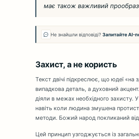
має також важливий прообраз 
Не знайшли відповіді?
Запитайте AI-п
Захист, а не користь
Текст двічі підкреслює, що юдеї «на 
випадкова деталь, а духовний акцент
діяли в межах необхідного захисту. 
навіть коли людина змушена протист
методи. Божий народ покликаний від
Цей принцип узгоджується із загальн