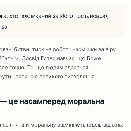
ога, хто покликаний за Його постановою,
8:28
вані битви: тиск на роботі, насмішки за віру,
йбутнім. Досвід Естер навчає, що Боже
але точно. Те, що людям здається
бути частиною великого визволення.
 — це насамперед моральна
сіння, а й моральну відмінність юдеїв від їхніх