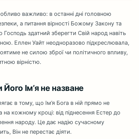
обливо важливо: в останні дні головною
зпеки, а питання вірності Божому Закону та
о Господь здатний зберегти Свій народ навіть
ійною. Еллен Уайт неодноразово підкреслювала,
оятиме не силою зброї чи політичного впливу,
итною вірністю.
и Його Ім’я не назване
гає в тому, що Ім’я Бога в ній прямо не
а на кожному кроці: від піднесення Естер до
лення народу. Це дає надію сучасному
ть, Він не перестає діяти.