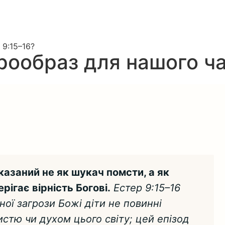
 9:15–16?
прообраз для нашого ча
казаний не як шукач помсти, а як
рігає вірність Богові.
Естер 9:15–16
ної загрози Божі діти не повинні
стю чи духом цього світу; цей епізод