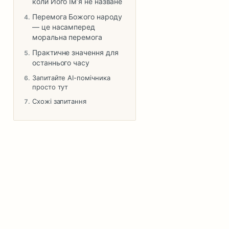
коли Його Ім’я не назване
Перемога Божого народу
— це насамперед
моральна перемога
Практичне значення для
останнього часу
Запитайте AI-помічника
просто тут
Схожі запитання