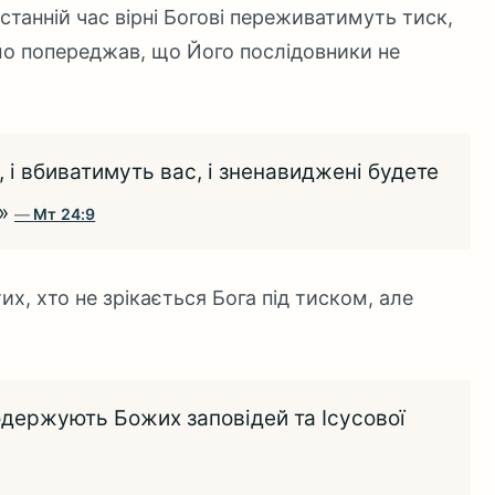
останній час вірні Богові переживатимуть тиск,
ямо попереджав, що Його послідовники не
 і вбиватимуть вас, і зненавиджені будете
.»
Мт 24:9
их, хто не зрікається Бога під тиском, але
одержують Божих заповідей та Ісусової