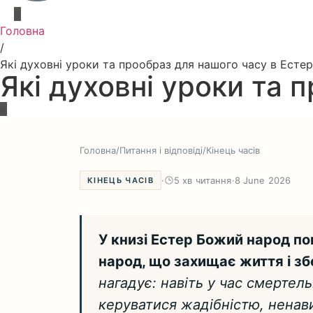
Головна
/
Які духовні уроки та прообраз для нашого часу в Естер
Які духовні уроки та 
Головна
/
Питання і відповіді
/
Кінець часів
·
5 хв читання
·
8 June 2026
КІНЕЦЬ ЧАСІВ
У книзі Естер Божий народ по
народ, що захищає життя і збе
нагадує: навіть у час смертель
керуватися жадібністю, ненави