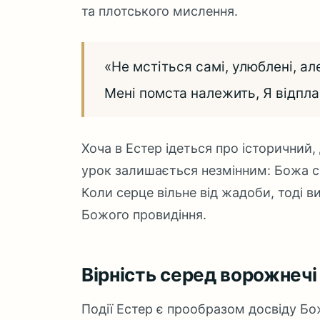
та плотського мислення.
«Не мстіться самі, улюблені, ал
Мені помста належить, Я відпла
Хоча в Естер ідеться про історичний
урок залишається незмінним: Божа с
Коли серце вільне від жадоби, тоді в
Божого провидіння.
Вірність серед ворожнечі
Події Естер є прообразом досвіду Божо