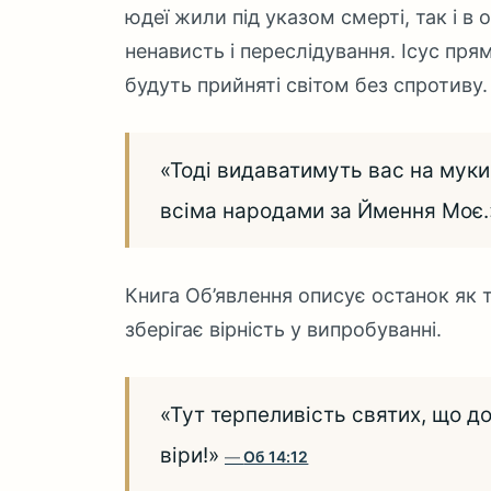
юдеї жили під указом смерті, так і в 
ненависть і переслідування. Ісус пр
будуть прийняті світом без спротиву.
«Тоді видаватимуть вас на муки,
всіма народами за Ймення Моє
Книга Об’явлення описує останок як т
зберігає вірність у випробуванні.
«Тут терпеливість святих, що д
віри!»
Об 14:12