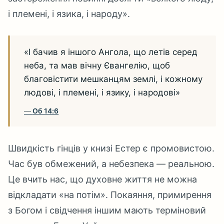
і племені, і язика, і народу».
«І бачив я іншого Ангола, що летів серед
неба, та мав вічну Євангелію, щоб
благовістити мешканцям землі, і кожному
людові, і племені, і язику, і народові»
Об 14:6
Швидкість гінців у книзі Естер є промовистою.
Час був обмежений, а небезпека — реальною.
Це вчить нас, що духовне життя не можна
відкладати «на потім». Покаяння, примирення
з Богом і свідчення іншим мають терміновий