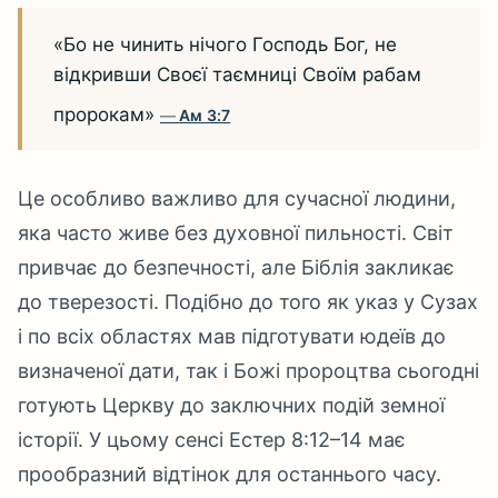
«Бо не чинить нічого Господь Бог, не
відкривши Своєї таємниці Своїм рабам
пророкам»
Ам 3:7
Це особливо важливо для сучасної людини,
яка часто живе без духовної пильності. Світ
привчає до безпечності, але Біблія закликає
до тверезості. Подібно до того як указ у Сузах
і по всіх областях мав підготувати юдеїв до
визначеної дати, так і Божі пророцтва сьогодні
готують Церкву до заключних подій земної
історії. У цьому сенсі Естер 8:12–14 має
прообразний відтінок для останнього часу.