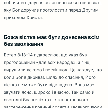
побачити відлуння останньої всесвітньої вісті,
яку Бог доручив проголосити перед Другим
приходом Христа.
Божа вістка має бути донесена всім
без зволікання
Естер 8:13–14 підкреслює, що указ був
проголошений «для всіх народів», а гінці
вирушили «скоро і поспішно». Це нагадує, що
коли Бог відкриває шлях до спасіння, Його
вістка не може бути відкладена. Вона має
звучати ясно, широко і вчасно. Так само й
сьогодні Євангеліє та вістка останнього
застереження повинні досягти «всякого люду,