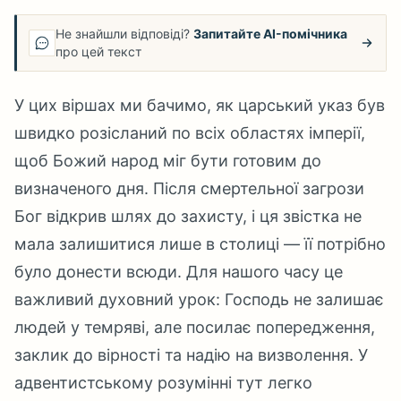
Не знайшли відповіді?
Запитайте AI-помічника
про цей текст
У цих віршах ми бачимо, як царський указ був
швидко розісланий по всіх областях імперії,
щоб Божий народ міг бути готовим до
визначеного дня. Після смертельної загрози
Бог відкрив шлях до захисту, і ця звістка не
мала залишитися лише в столиці — її потрібно
було донести всюди. Для нашого часу це
важливий духовний урок: Господь не залишає
людей у темряві, але посилає попередження,
заклик до вірності та надію на визволення. У
адвентистському розумінні тут легко