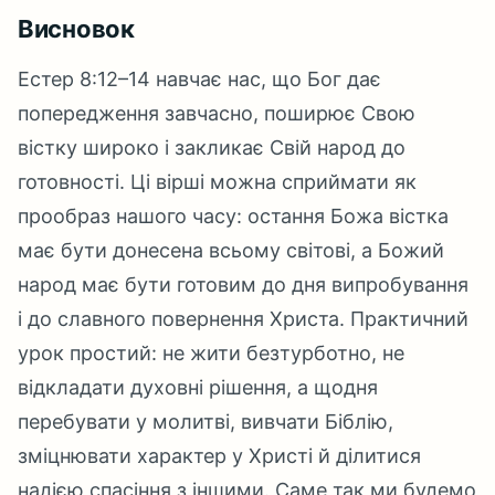
Висновок
Естер 8:12–14 навчає нас, що Бог дає
попередження завчасно, поширює Свою
вістку широко і закликає Свій народ до
готовності. Ці вірші можна сприймати як
прообраз нашого часу: остання Божа вістка
має бути донесена всьому світові, а Божий
народ має бути готовим до дня випробування
і до славного повернення Христа. Практичний
урок простий: не жити безтурботно, не
відкладати духовні рішення, а щодня
перебувати у молитві, вивчати Біблію,
зміцнювати характер у Христі й ділитися
надією спасіння з іншими. Саме так ми будемо