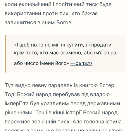
коли економічний і політичний тиск буде
використаний проти тих, хто бажає
залишитися вірним Богові.
«І щоб ніхто не міг ні купити, ні продати,
крім того, хто має знамено, або ім’я звіра,
або число імени його»
Об 13:17
Тут видно певну паралель із книгою Естер.
Тоді Божий народ перебував під владою
імперії та був уразливим перед державними
рішеннями. Так і в кінці історії Божий народ
переживе зовнішній тиск. Але головна істина
полягає в тому, що Господь не залишає Своїх