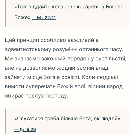
«Тож віддайте кесареве кесареві, а Богові
Боже»
Мт 22:21
Цей принцип особливо важливий в
адвентистському розумінні останнього часу.
Ми визнаємо законний порядок у суспільстві,
але не дозволяємо жодній земній владі
зайняти місце Бога в совісті. Коли людські
вимоги суперечать Божій волі, вірний народ
обирає послух Господу.
«Слухатися треба більше Бога, як людей»
Дії 5:29