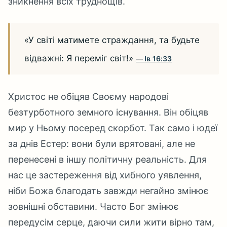
зникнення всіх труднощів.
«У світі матимете страждання, та будьте
відважні: Я переміг світ!»
Ів 16:33
Христос не обіцяв Своєму народові
безтурботного земного існування. Він обіцяв
мир у Ньому посеред скорбот. Так само і юдеї
за днів Естер: вони були врятовані, але не
перенесені в іншу політичну реальність. Для
нас це застереження від хибного уявлення,
ніби Божа благодать завжди негайно змінює
зовнішні обставини. Часто Бог змінює
передусім серце, даючи сили жити вірно там,