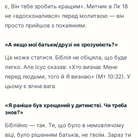
є, Він тебе зробить кращим». Митник в Лк 18
не «вдосконалився» перед молитвою — він
просто прийшов з покаянням.
«А якщо мої батьки/друзі не зрозуміють?»
Це може статися. Біблія не обіцяла, що буде
легко. Але Ісус сказав: «Хто визнає Мене
перед людьми, того й Я визнаю» (Мт 10:32). У
цьому є вічна вага.
«Я раніше був хрещений у дитинстві. Чи треба
знов?»
Біблійно — так. Те, що було в немовлячому
віці, було рішенням батьків, не твоїм. Зараз ти