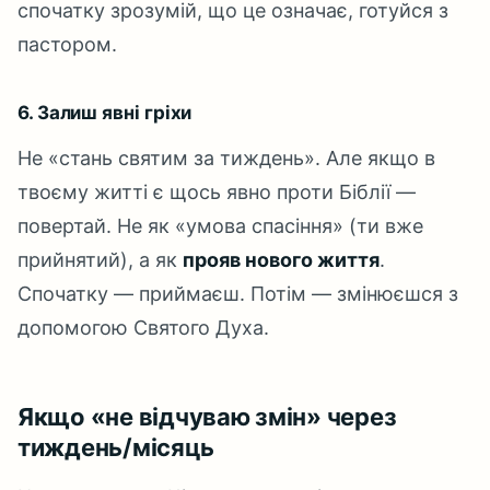
спочатку зрозумій, що це означає, готуйся з
пастором.
6. Залиш явні гріхи
Не «стань святим за тиждень». Але якщо в
твоєму житті є щось явно проти Біблії —
повертай. Не як «умова спасіння» (ти вже
прийнятий), а як
прояв нового життя
.
Спочатку — приймаєш. Потім — змінюєшся з
допомогою Святого Духа.
Якщо «не відчуваю змін» через
тиждень/місяць