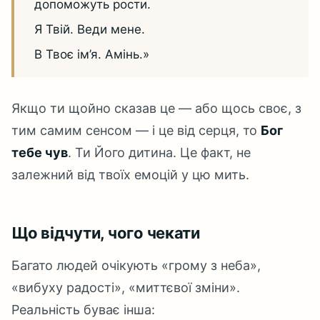
допоможуть рости.
Я Твій. Веди мене.
В Твоє ім’я. Амінь.»
Якщо ти щойно сказав це — або щось своє, з
тим самим сенсом — і це від серця, то
Бог
тебе чув
. Ти Його дитина. Це факт, не
залежний від твоїх емоцій у цю мить.
Що відчути, чого чекати
Багато людей очікують «грому з неба»,
«вибуху радості», «миттєвої зміни».
Реальність буває інша: