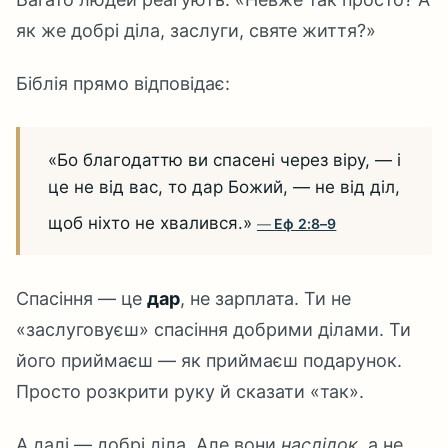
як же добрі діла, заслуги, святе життя?»
Біблія прямо відповідає:
«Бо благодаттю ви спасені через віру, — і
це не від вас, то дар Божий, — не від діл,
щоб ніхто не хвалився.»
Еф 2:8–9
Спасіння — це
дар
, не зарплата. Ти не
«заслуговуєш» спасіння добрими ділами. Ти
його приймаєш — як приймаєш подарунок.
Просто розкрити руку й сказати «так».
А далі — добрі діла. Але вони
наслідок
, а не