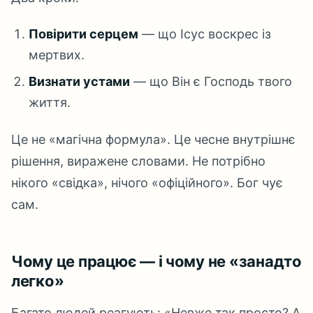
Повірити серцем
— що Ісус воскрес із
мертвих.
Визнати устами
— що Він є Господь твого
життя.
Це не «магічна формула». Це чесне внутрішнє
рішення, виражене словами. Не потрібно
нікого «свідка», нічого «офіційного». Бог чує
сам.
Чому це працює — і чому не «занадто
легко»
Багато людей реагують: «Невже так просто? А