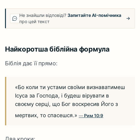
Не знайшли відповіді?
Запитайте AI-помічника
про цей текст
Найкоротша біблійна формула
Біблія дає її прямо:
«Бо коли ти устами своїми визнаватимеш
Ісуса за Господа, і будеш вірувати в
своєму серці, що Бог воскресив Його з
мертвих, то спасешся.»
Рим 10:9
Два кроки: