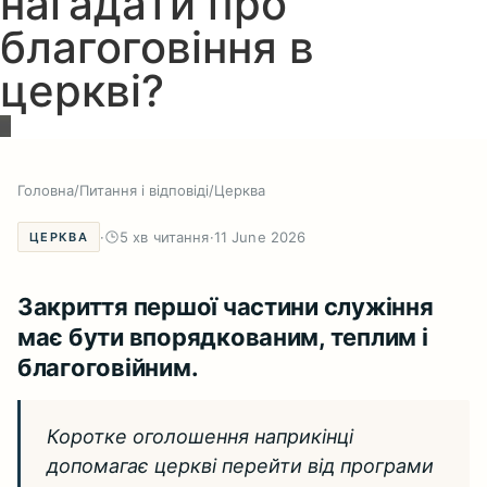
нагадати про
благоговіння в
церкві?
Головна
/
Питання і відповіді
/
Церква
·
5 хв читання
·
11 June 2026
ЦЕРКВА
Закриття першої частини служіння
має бути впорядкованим, теплим і
благоговійним.
Коротке оголошення наприкінці
допомагає церкві перейти від програми