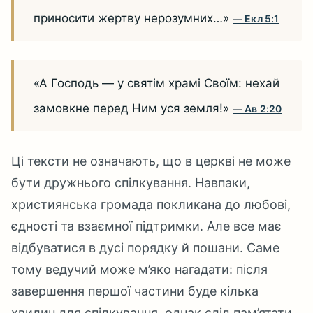
приносити жертву нерозумних…»
Екл 5:1
«А Господь — у святім храмі Своїм: нехай
замовкне перед Ним уся земля!»
Ав 2:20
Ці тексти не означають, що в церкві не може
бути дружнього спілкування. Навпаки,
християнська громада покликана до любові,
єдності та взаємної підтримки. Але все має
відбуватися в дусі порядку й пошани. Саме
тому ведучий може м’яко нагадати: після
завершення першої частини буде кілька
хвилин для спілкування, однак слід пам’ятати,