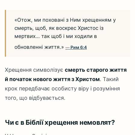
«Отож, ми поховані з Ним хрещенням у
смерть, щоб, як воскрес Христос із
мертвих… так щоб і ми ходили в
обновленні життя.»
Рим 6:4
Хрещення символізує
смерть старого життя
й початок нового життя з Христом
. Такий
крок передбачає особисту віру і розуміння
того, що відбувається.
Чи є в Біблії хрещення немовлят?