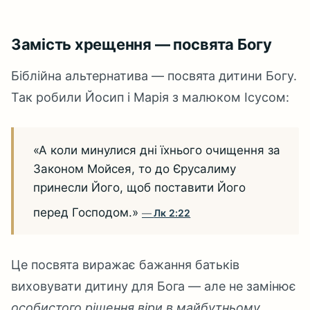
Замість хрещення — посвята Богу
Біблійна альтернатива — посвята дитини Богу.
Так робили Йосип і Марія з малюком Ісусом:
«А коли минулися дні їхнього очищення за
Законом Мойсея, то до Єрусалиму
принесли Його, щоб поставити Його
перед Господом.»
Лк 2:22
Це посвята виражає бажання батьків
виховувати дитину для Бога — але не замінює
особистого рішення віри в майбутньому
.