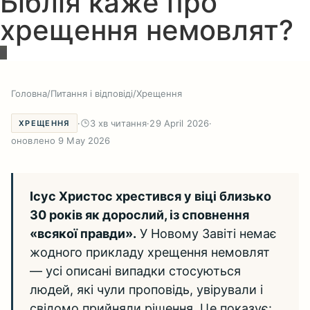
Біблія каже про
хрещення немовлят?
Головна
/
Питання і відповіді
/
Хрещення
·
3 хв читання
·
29 April 2026
·
ХРЕЩЕННЯ
оновлено 9 May 2026
Ісус Христос хрестився у віці близько
30 років як дорослий, із сповнення
«всякої правди».
У Новому Завіті немає
жодного прикладу хрещення немовлят
— усі описані випадки стосуються
людей, які чули проповідь, увірували і
свідомо прийняли рішення. Це показує: