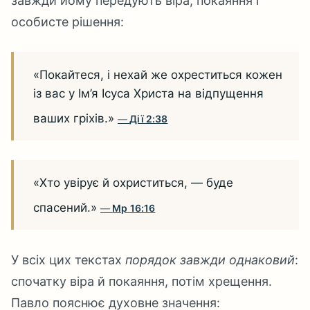
завжди йому передують віра, покаяння і
особисте рішення:
«Покайтеся, і нехай же охреститься кожен
із вас у Ім’я Ісуса Христа на відпущення
ваших гріхів.»
Дії 2:38
«Хто увірує й охриститься, — буде
спасений.»
Мр 16:16
У всіх цих текстах
порядок завжди однаковий
:
спочатку віра й покаяння, потім хрещення.
Павло пояснює духовне значення: