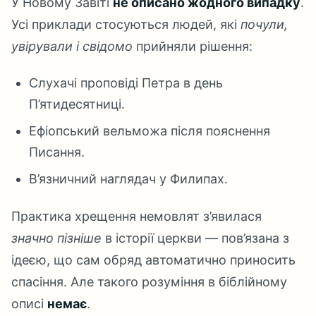
У Новому Завіті
не описано жодного випадку
.
Усі приклади стосуються людей, які
почули,
увірували і свідомо
прийняли рішення:
Слухачі проповіді Петра в день
П’ятидесятниці.
Ефіопський вельможа після пояснення
Писання.
В’язничний наглядач у Филипах.
Практика хрещення немовлят з’явилася
значно пізніше
в історії церкви — пов’язана з
ідеєю, що сам обряд автоматично приносить
спасіння. Але такого розуміння в біблійному
описі
немає
.