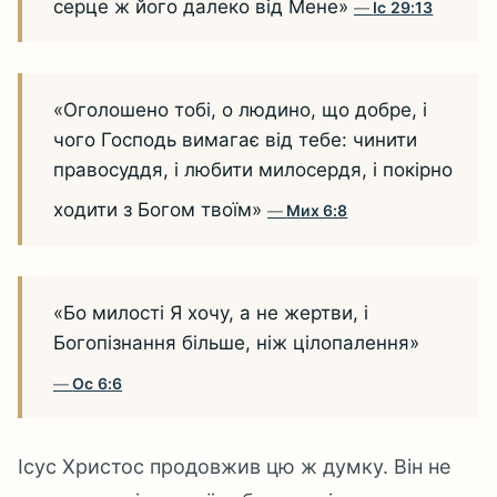
серце ж його далеко від Мене»
Іс 29:13
«Оголошено тобі, о людино, що добре, і
чого Господь вимагає від тебе: чинити
правосуддя, і любити милосердя, і покірно
ходити з Богом твоїм»
Мих 6:8
«Бо милості Я хочу, а не жертви, і
Богопізнання більше, ніж цілопалення»
Ос 6:6
Ісус Христос продовжив цю ж думку. Він не