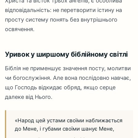
Христа та вісток трьох ангелів, є особлива
відповідальність: не перетворити істину на
просту систему понять без внутрішнього
освячення.
Уривок у ширшому біблійному світлі
Біблія не применшує значення посту, молитви
чи богослужіння. Але вона послідовно навчає,
що Господь відкидає обряд, якщо серце
далеке від Нього.
«Народ цей устами своїми наближається
до Мене, і губами своїми шанує Мене,