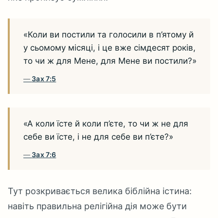
«Коли ви постили та голосили в п’ятому й
у сьомому місяці, і це вже сімдесят років,
то чи ж для Мене, для Мене ви постили?»
Зах 7:5
«А коли їсте й коли п’єте, то чи ж не для
себе ви їсте, і не для себе ви п’єте?»
Зах 7:6
Тут розкривається велика біблійна істина:
навіть правильна релігійна дія може бути