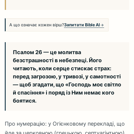
А що означає кожен вірш?
Запитати Bible AI
Псалом 26 — це молитва
безстрашності в небезпеці. Його
читають, коли серце стискає страх:
перед загрозою, у тривозі, у самотності
— щоб згадати, що «Господь моє світло
й спасіння» і поряд із Ним немає кого
боятися.
Про нумерацію: у Огієнковому перекладі, що
йде за церковною (грецькою, септуагінтною)