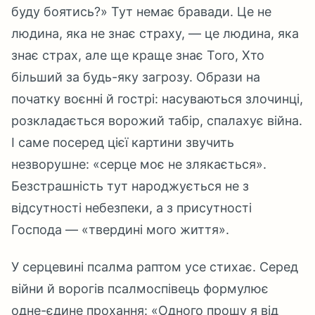
буду боятись?» Тут немає бравади. Це не
людина, яка не знає страху, — це людина, яка
знає страх, але ще краще знає Того, Хто
більший за будь-яку загрозу. Образи на
початку воєнні й гострі: насуваються злочинці,
розкладається ворожий табір, спалахує війна.
І саме посеред цієї картини звучить
незворушне: «серце моє не злякається».
Безстрашність тут народжується не з
відсутності небезпеки, а з присутності
Господа — «твердині мого життя».
У серцевині псалма раптом усе стихає. Серед
війни й ворогів псалмоспівець формулює
одне-єдине прохання: «Одного прошу я від