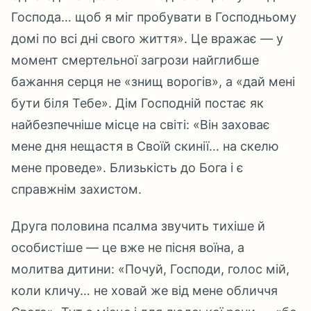
Господа… щоб я міг пробувати в Господньому
домі по всі дні свого життя». Це вражає — у
момент смертельної загрози найглибше
бажання серця не «знищ ворогів», а «дай мені
бути біля Тебе». Дім Господній постає як
найбезпечніше місце на світі: «Він заховає
мене дня нещастя в Своїй скинії… на скелю
мене проведе». Близькість до Бога і є
справжнім захистом.
Друга половина псалма звучить тихіше й
особистіше — це вже не пісня воїна, а
молитва дитини: «Почуй, Господи, голос мій,
коли кличу… не ховай же від мене обличчя