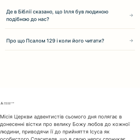
Де в Біблії сказано, що Ілля був людиною
подібною до нас?
Про що Псалом 129 і коли його читати?
Місія Церкви адвентистів сьомого дня полягає в
донесенні вістки про велику Божу любов до кожної
людини, приводячи її до прийняття Ісуса як
особистого Спасителя, що в свою чергу спонукає