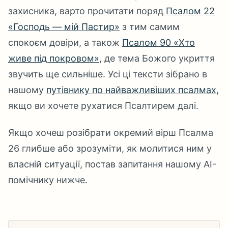
захисника, варто прочитати поряд
Псалом 22
«Господь — мій Пастир»
з тим самим
спокоєм довіри, а також
Псалом 90 «Хто
живе під покровом»
, де тема Божого укриття
звучить ще сильніше. Усі ці тексти зібрано в
нашому
путівнику по найважливіших псалмах
,
якщо ви хочете рухатися Псалтирем далі.
Якщо хочеш розібрати окремий вірш Псалма
26 глибше або зрозуміти, як молитися ним у
власній ситуації, постав запитання нашому AI-
помічнику нижче.