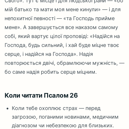
Свого». Тут є місце і для людської рани — «бо
мій батько та мати моя мене кинули» — і для
непохитної певності — «та Господь прийме
мене». А завершується все наказом самому
собі, який вартує цілої проповіді: «Надійся на
Господа, будь сильний, і хай буде міцне твоє
серце, і надійся на Господа». Надія
повторюється двічі, обрамлюючи мужність, —
бо саме надія робить серце міцним.
Коли читати Псалом 26
Коли тебе охоплює страх — перед
загрозою, поганими новинами, медичним
діагнозом чи небезпекою для близьких.