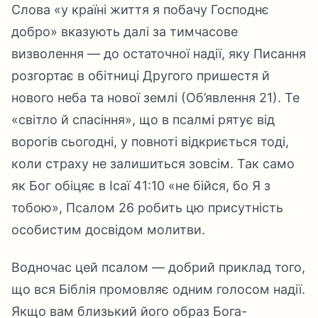
Слова «у країні життя я побачу Господнє
добро» вказують далі за тимчасове
визволення — до остаточної надії, яку Писання
розгортає в обітниці Другого пришестя й
нового неба та нової землі (Об’явлення 21). Те
«світло й спасіння», що в псалмі рятує від
ворогів сьогодні, у повноті відкриється тоді,
коли страху не залишиться зовсім. Так само
як Бог обіцяє в Ісаї 41:10 «не бійся, бо Я з
тобою», Псалом 26 робить цю присутність
особистим досвідом молитви.
Водночас цей псалом — добрий приклад того,
що вся Біблія промовляє одним голосом надії.
Якщо вам близький його образ Бога-