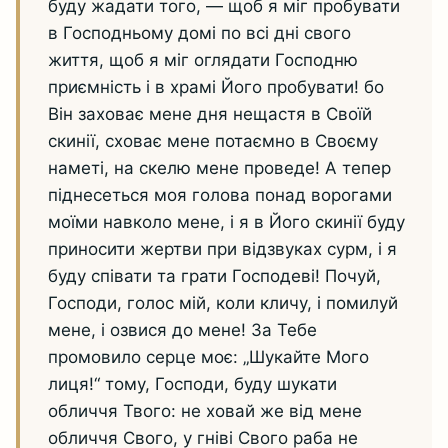
буду жадати того, — щоб я міг пробувати
в Господньому домі по всі дні свого
життя, щоб я міг оглядати Господню
приємність і в храмі Його пробувати! бо
Він заховає мене дня нещастя в Своїй
скинії, сховає мене потаємно в Своєму
наметі, на скелю мене проведе! А тепер
піднесеться моя голова понад ворогами
моїми навколо мене, і я в Його скинії буду
приносити жертви при відзвуках сурм, і я
буду співати та грати Господеві! Почуй,
Господи, голос мій, коли кличу, і помилуй
мене, і озвися до мене! За Тебе
промовило серце моє: „Шукайте Мого
лиця!“ тому, Господи, буду шукати
обличчя Твого: не ховай же від мене
обличчя Свого, у гніві Свого раба не