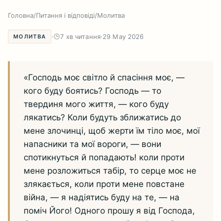
Головна
/
Питання і відповіді
/
Молитва
·
7 хв читання
·
29 May 2026
МОЛИТВА
«Господь моє світло й спасіння моє, —
кого буду боятись? Господь — то
твердиня мого життя, — кого буду
лякатись? Коли будуть зближатись до
мене злочинці, щоб жерти їм тіло моє, мої
напасники та мої вороги, — вони
спотикнуться й попадають! коли проти
мене розложиться табір, то серце моє не
злякається, коли проти мене повстане
війна, — я надіятись буду на те, — на
поміч Його! Одного прошу я від Господа,