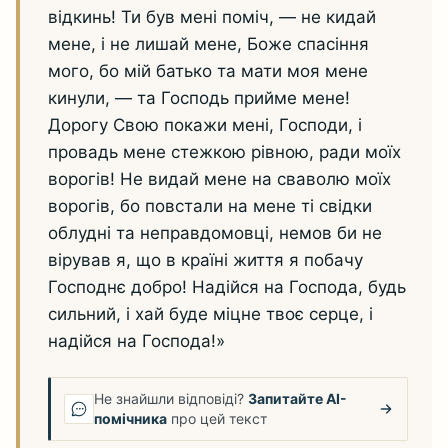
відкинь! Ти був мені поміч, — не кидай
мене, і не лишай мене, Боже спасіння
мого, бо мій батько та мати моя мене
кинули, — та Господь прийме мене!
Дорогу Свою покажи мені, Господи, і
провадь мене стежкою рівною, ради моїх
ворогів! Не видай мене на сваволю моїх
ворогів, бо повстали на мене ті свідки
облудні та неправдомовці, немов би не
вірував я, що в країні життя я побачу
Господнє добро! Надійся на Господа, будь
сильний, і хай буде міцне твоє серце, і
надійся на Господа!»
Не знайшли відповіді?
Запитайте AI-
помічника
про цей текст