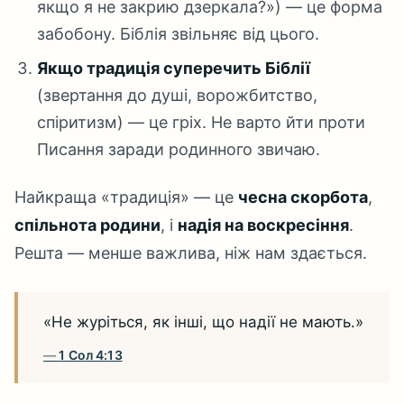
якщо я не закрию дзеркала?») — це форма
забобону. Біблія звільняє від цього.
Якщо традиція суперечить Біблії
(звертання до душі, ворожбитство,
спіритизм) — це гріх. Не варто йти проти
Писання заради родинного звичаю.
Найкраща «традиція» — це
чесна скорбота
,
спільнота родини
, і
надія на воскресіння
.
Решта — менше важлива, ніж нам здається.
«Не журіться, як інші, що надії не мають.»
1 Сол 4:13