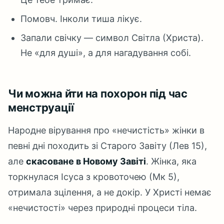
Помовч. Інколи тиша лікує.
Запали свічку — символ Світла (Христа).
Не «для душі», а для нагадування собі.
Чи можна йти на похорон під час
менструації
Народне вірування про «нечистість» жінки в
певні дні походить зі Старого Завіту (Лев 15),
але
скасоване в Новому Завіті
. Жінка, яка
торкнулася Ісуса з кровоточею (Мк 5),
отримала зцілення, а не докір. У Христі немає
«нечистості» через природні процеси тіла.