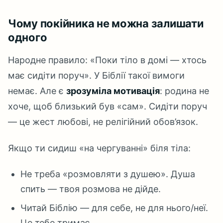
Чому покійника не можна залишати
одного
Народне правило: «Поки тіло в домі — хтось
має сидіти поруч». У Біблії такої вимоги
немає. Але є
зрозуміла мотивація
: родина не
хоче, щоб близький був «сам». Сидіти поруч
— це жест любові, не релігійний обов’язок.
Якщо ти сидиш «на чергуванні» біля тіла:
Не треба «розмовляти з душею». Душа
спить — твоя розмова не дійде.
Читай Біблію — для себе, не для нього/неї.
Це тебе тримає.