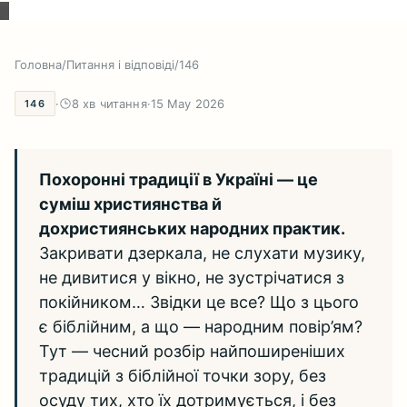
Головна
/
Питання і відповіді
/
146
·
8 хв читання
·
15 May 2026
146
Похоронні традиції в Україні — це
суміш християнства й
дохристиянських народних практик.
Закривати дзеркала, не слухати музику,
не дивитися у вікно, не зустрічатися з
покійником… Звідки це все? Що з цього
є біблійним, а що — народним повір’ям?
Тут — чесний розбір найпоширеніших
традицій з біблійної точки зору, без
осуду тих, хто їх дотримується, і без