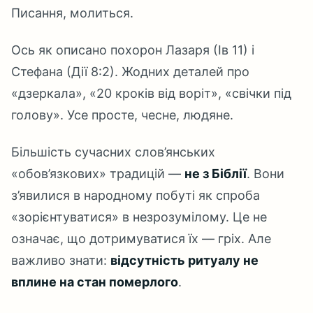
Писання, молиться.
Ось як описано похорон Лазаря (Ів 11) і
Стефана (Дії 8:2). Жодних деталей про
«дзеркала», «20 кроків від воріт», «свічки під
голову». Усе просте, чесне, людяне.
Більшість сучасних слов’янських
«обов’язкових» традицій —
не з Біблії
. Вони
з’явилися в народному побуті як спроба
«зорієнтуватися» в незрозумілому. Це не
означає, що дотримуватися їх — гріх. Але
важливо знати:
відсутність ритуалу не
вплине на стан померлого
.