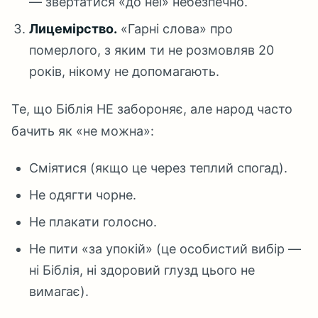
— звертатися «до неї» небезпечно.
Лицемірство.
«Гарні слова» про
померлого, з яким ти не розмовляв 20
років, нікому не допомагають.
Те, що Біблія НЕ забороняє, але народ часто
бачить як «не можна»:
Сміятися (якщо це через теплий спогад).
Не одягти чорне.
Не плакати голосно.
Не пити «за упокій» (це особистий вибір —
ні Біблія, ні здоровий глузд цього не
вимагає).