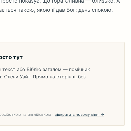
н просто показує, що гора Оливна — близько. А
ється такою, якою її дав Бог: день спокою,
осто тут
 текст або Біблію загалом — помічник
ь Олени Уайт. Прямо на сторінці, без
 російською та англійською ·
відкрити в новому вікні →