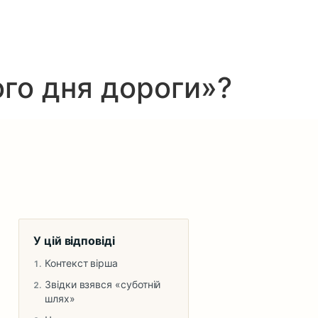
ього дня дороги»?
У цій відповіді
Контекст вірша
Звідки взявся «суботній
шлях»