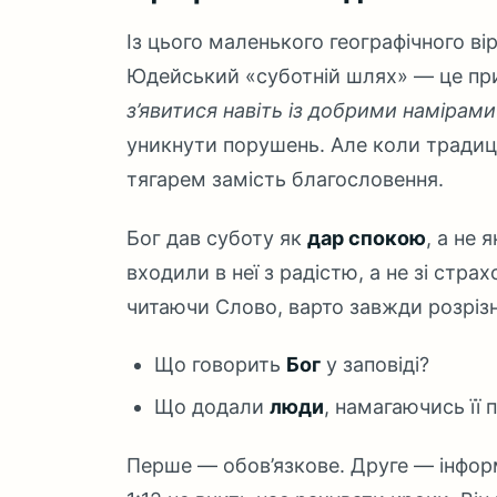
Із цього маленького географічного в
Юдейський «суботній шлях» — це при
з’явитися навіть із добрими намірами
уникнути порушень. Але коли традиц
тягарем замість благословення.
Бог дав суботу як
дар спокою
, а не 
входили в неї з радістю, а не зі стр
читаючи Слово, варто завжди розрізн
Що говорить
Бог
у заповіді?
Що додали
люди
, намагаючись її 
Перше — обов’язкове. Друге — інформ