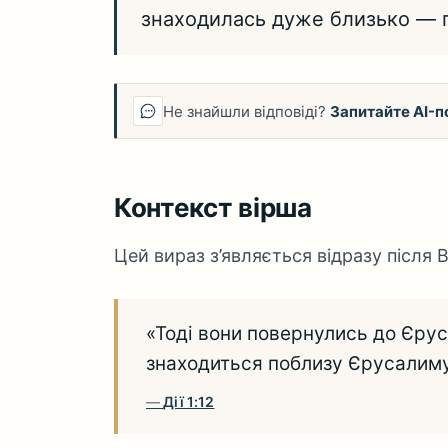
знаходилась дуже близько — п
Не знайшли відповіді?
Запитайте AI-п
Контекст вірша
Цей вираз з’являється відразу після 
«Тоді вони повернулись до Єрус
знаходиться поблизу Єрусалиму,
Дії 1:12