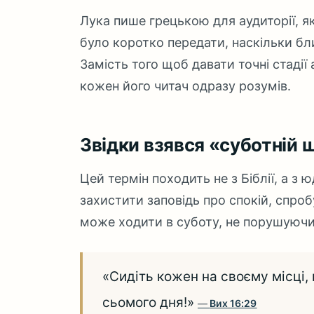
Лука пише грецькою для аудиторії, я
було коротко передати, наскільки б
Замість того щоб давати точні стадії
кожен його читач одразу розумів.
Звідки взявся «суботній 
Цей термін походить не з Біблії, а з 
захистити заповідь про спокій, спро
може ходити в суботу, не порушуючи ї
«Сидіть кожен на своєму місці, 
сьомого дня!»
Вих 16:29