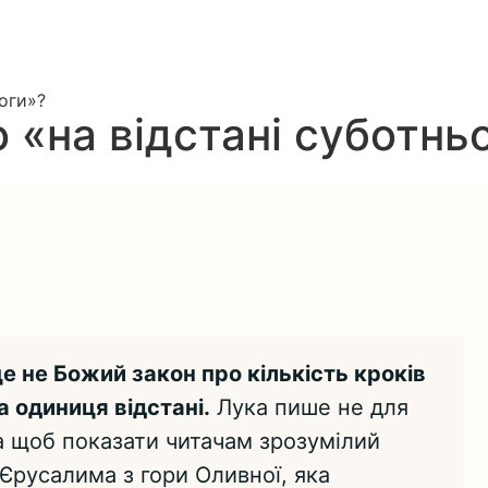
роги»?
но «на відстані суботн
це не Божий закон про кількість кроків
а одиниця відстані.
Лука пише не для
 а щоб показати читачам зрозумілий
 Єрусалима з гори Оливної, яка