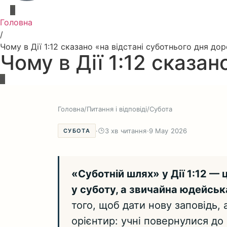
Головна
/
Чому в Дії 1:12 сказано «на відстані суботнього дня до
Чому в Дії 1:12 сказа
Головна
/
Питання і відповіді
/
Субота
·
3 хв читання
·
9 May 2026
СУБОТА
«Суботній шлях» у Дії 1:12 — 
у суботу, а звичайна юдейськ
того, щоб дати нову заповідь,
орієнтир: учні повернулися до