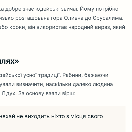
ка добре знає юдейські звичаї. Йому потрібно
лизько розташована гора Оливна до Єрусалима.
 або кроки, він використав народний вираз, який
шлях»
юдейської усної традиції. Рабини, бажаючи
бували визначити, наскільки далеко людина
ї дух. За основу взяли вірш:
нехай не виходить ніхто з місця свого