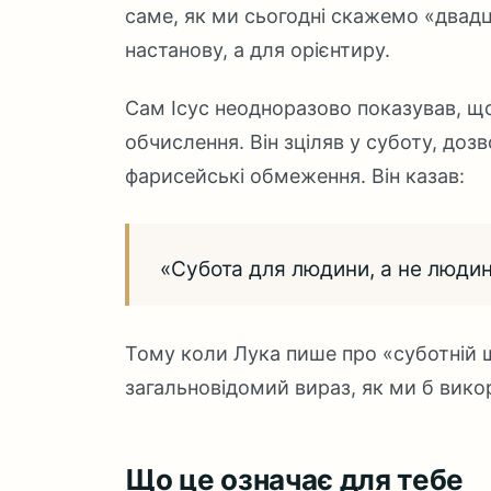
саме, як ми сьогодні скажемо «двадц
настанову, а для орієнтиру.
Сам Ісус неодноразово показував, щ
обчислення. Він зціляв у суботу, доз
фарисейські обмеження. Він казав:
«Субота для людини, а не люди
Тому коли Лука пише про «суботній 
загальновідомий вираз, як ми б вико
Що це означає для тебе