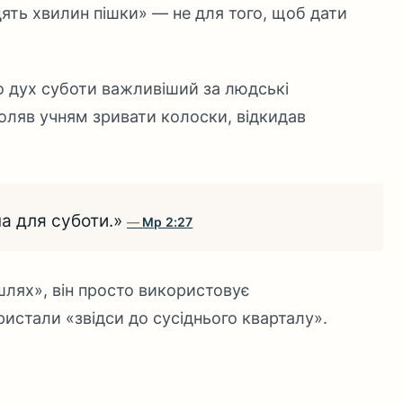
ять хвилин пішки» — не для того, щоб дати
о дух суботи важливіший за людські
воляв учням зривати колоски, відкидав
на для суботи.»
Мр 2:27
шлях», він просто використовує
ристали «звідси до сусіднього кварталу».