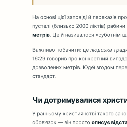
На основі цієї заповіді й переказів пр
пустелі (близько 2000 ліктів) рабин
метрів
. Це й називалося «суботнім 
Важливо побачити: це
людська тради
16:29 говорив про конкретний випадо
дозволених метрів. Юдеї згодом пер
стандарт.
Чи дотримувалися христ
У ранньому християнстві такого закон
обов’язок — він просто
описує відст