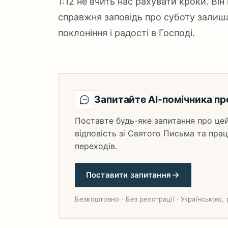
1:12 не вчить нас рахувати кроки. Ві
справжня заповідь про суботу залиша
поклоніння і радості в Господі.
Запитайте AI-помічника пр
Поставте будь-яке запитання про цей
відповість зі Святого Письма та прац
переходів.
Поставити запитання
Безкоштовно · Без реєстрації · Українською,