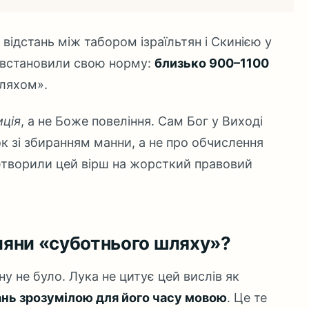
о відстань між табором ізраїльтян і Скинією у
и встановили свою норму:
близько 900–1100
шляхом».
ція
, а не Боже повеління. Сам Бог у Виході
к зі збиранням манни, а не про обчислення
етворили цей вірш на жорсткий правовий
ияни «суботнього шляху»?
у не було. Лука не цитує цей вислів як
ань зрозумілою для його часу мовою
. Це те