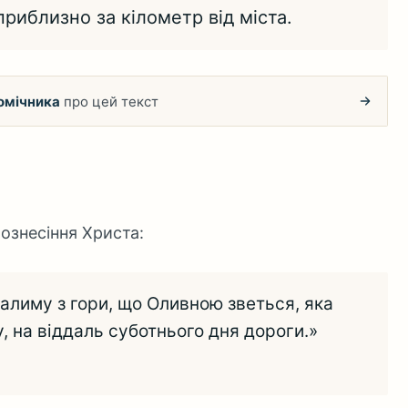
риблизно за кілометр від міста.
омічника
про цей текст
Вознесіння Христа:
алиму з гори, що Оливною зветься, яка
 на віддаль суботнього дня дороги.»