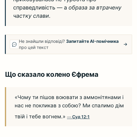
справедливість — а
образа за втрачену
частку слави
.
Не знайшли відповіді?
Запитайте AI-помічника
про цей текст
Що сказало колено Єфрема
«Чому ти пішов воювати з аммонітянами і
нас не покликав з собою? Ми спалимо дім
твій і тебе вогнем.»
Суд 12:1