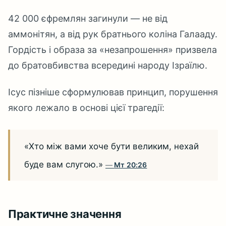
42 000 єфремлян загинули — не від
аммонітян, а від рук братнього коліна Галааду.
Гордість і образа за «незапрошення» призвела
до братовбивства всередині народу Ізраїлю.
Ісус пізніше сформулював принцип, порушення
якого лежало в основі цієї трагедії:
«Хто між вами хоче бути великим, нехай
буде вам слугою.»
Мт 20:26
Практичне значення