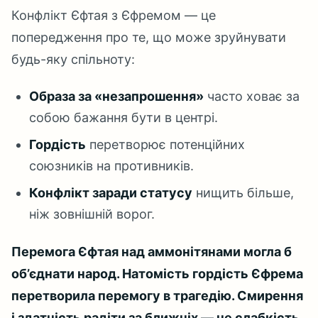
Конфлікт Єфтая з Єфремом — це
попередження про те, що може зруйнувати
будь-яку спільноту:
Образа за «незапрошення»
часто ховає за
собою бажання бути в центрі.
Гордість
перетворює потенційних
союзників на противників.
Конфлікт заради статусу
нищить більше,
ніж зовнішній ворог.
Перемога Єфтая над аммонітянами могла б
об’єднати народ. Натомість гордість Єфрема
перетворила перемогу в трагедію. Смирення
і здатність радіти за ближніх — не слабкість,