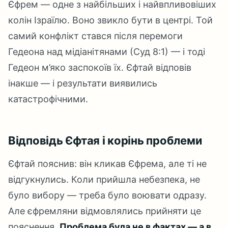
Єфрем — одне з найбільших і найвпливовіших
колін Ізраїлю. Воно звикло бути в центрі. Той
самий конфлікт стався після перемоги
Гедеона над мідіанітянами (Суд 8:1) — і тоді
Гедеон м’яко заспокоїв їх. Єфтай відповів
інакше — і результати виявились
катастрофічними.
Відповідь Єфтая і корінь проблеми
Єфтай пояснив: він кликав Єфрема, але ті не
відгукнулись. Коли прийшла небезпека, не
було вибору — треба було воювати одразу.
Але єфремляни відмовлялись прийняти це
пояснення.
Проблема була не в фактах — а в