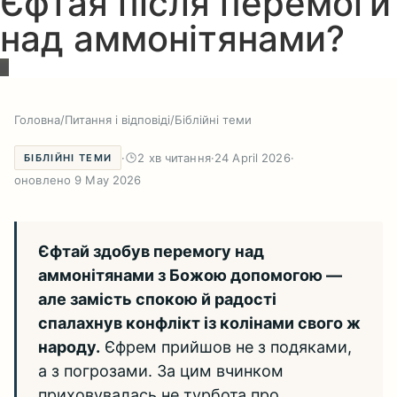
Єфтая після перемоги
над аммонітянами?
Головна
/
Питання і відповіді
/
Біблійні теми
·
2 хв читання
·
24 April 2026
·
БІБЛІЙНІ ТЕМИ
оновлено 9 May 2026
Єфтай здобув перемогу над
аммонітянами з Божою допомогою —
але замість спокою й радості
спалахнув конфлікт із колінами свого ж
народу.
Єфрем прийшов не з подяками,
а з погрозами. За цим вчинком
приховувалась не турбота про