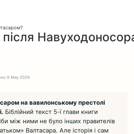
лтасаром?
і після Навуходоносо
ено 9 May 2026
саром на вавилонському престолі
.
Біблійний текст 5-ї глави книги
ніби між ними не було інших правителів
тьком» Валтасара. Але історія і сам