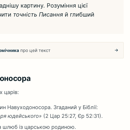
аднішу картину. Розуміння цієї
ачити
точність Писання
й глибший
омічника
про цей текст
доносора
х царів:
н Навуходоносора. Згаданий у Біблії:
 царя юдейського»
(2 Цар 25:27, Єр 52:31).
з шлюб із царською родиною.