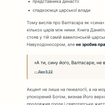
представника династії
спадкоємця царської влади
Тому вислів про Валтасара як «сина»
кількох царів між ними. Книга Даниї
стояв у тій самій вавилонській царськ
Навуходоносором, але
не зробив пр
«А ти, сину його, Валтасаре, не 
Дан 5:22
Акцент не лише на генеалогії, а на
мор
упокорений Богом, визнав Його верхо
продовжив горде і святотатське житт