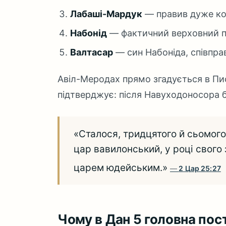
Лабаші-Мардук
— правив дуже ко
Набонід
— фактичний верховний пра
Валтасар
— син Набоніда, співправ
Авіл-Меродах прямо згадується в Пи
підтверджує: після Навуходоносора б
«Сталося, тридцятого й сьомого
цар вавилонський, у році свого
царем юдейським.»
2 Цар 25:27
Чому в Дан 5 головна пос