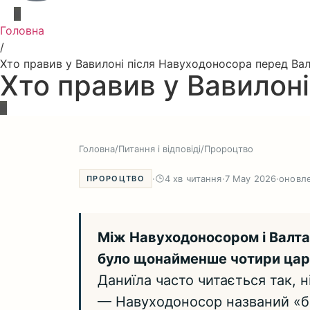
Головна
/
Хто правив у Вавилоні після Навуходоносора перед Ва
Хто правив у Вавилон
Головна
/
Питання і відповіді
/
Пророцтво
·
4 хв читання
·
7 May 2026
·
оновл
ПРОРОЦТВО
Між Навуходоносором і Валта
було щонайменше чотири царі
Даниїла часто читається так, 
— Навуходоносор названий «ба