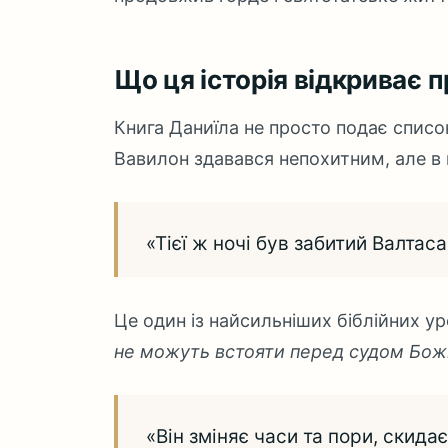
Що ця історія відкриває 
Книга Даниїла не просто подає списо
Вавилон здавався непохитним, але в 
«Тієї ж ночі був забитий Валтас
Це один із найсильніших біблійних ур
не можуть встояти перед судом Бо
«Він зміняє часи та пори, скида