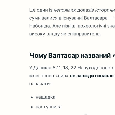
Це один із
непрямих доказів історичн
сумнівалися в існуванні Валтасара —
Набоніда. Але пізніші археологічні з
високу владу як співправитель.
Чому Валтасар названий
У Даниїла 5:11, 18, 22 Навуходоносор
мові слово «син»
не завжди означає 
означати:
нащадка
наступника