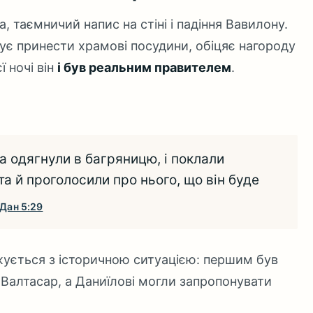
, таємничий напис на стіні і падіння Вавилону.
ує принести храмові посудини, обіцяє нагороду
ї ночі він
і був реальним правителем
.
ла одягнули в багряницю, і поклали
та й проголосили про нього, що він буде
Дан 5:29
ується з історичною ситуацією: першим був
— Валтасар, а Даниїлові могли запропонувати