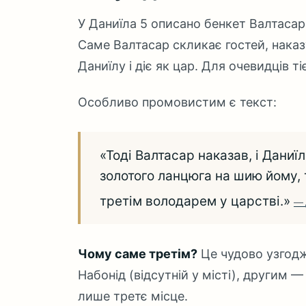
У Даниїла 5 описано бенкет Валтасара
Саме Валтасар скликає гостей, наказ
Даниїлу і діє як цар. Для очевидців тіє
Особливо промовистим є текст:
«Тоді Валтасар наказав, і Даниї
золотого ланцюга на шию йому, 
третім володарем у царстві.»
Чому саме третім?
Це чудово узгодж
Набонід (відсутній у місті), другим 
лише третє місце.