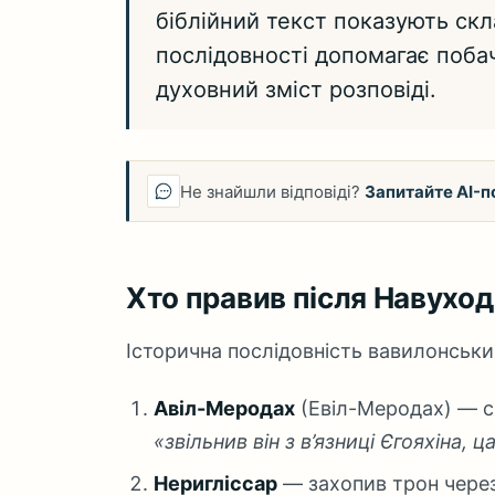
біблійний текст показують скл
послідовності допомагає поб
духовний зміст розповіді.
Не знайшли відповіді?
Запитайте AI-п
Хто правив після Навухо
Історична послідовність вавилонськи
Авіл-Меродах
(Евіл-Меродах) — си
«звільнив він з в’язниці Єгояхіна,
Неригліссар
— захопив трон чере