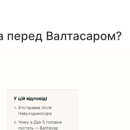
ра перед Валтасаром?
У цій відповіді
Хто правив після
Навуходоносора
Чому в Дан 5 головна
постать — Валтасар