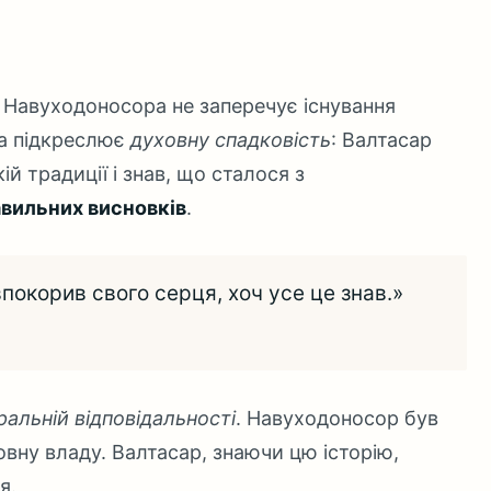
 Навуходоносора не заперечує існування
ла підкреслює
духовну спадковість
: Валтасар
ій традиції і знав, що сталося з
авильних висновків
.
впокорив свого серця, хоч усе це знав.»
альній відповідальності
. Навуходоносор був
вну владу. Валтасар, знаючи цю історію,
я.