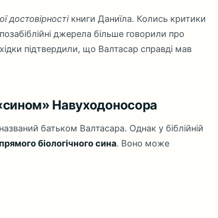
ої достовірності
книги Даниїла. Колись критики
 позабіблійні джерела більше говорили про
нахідки підтвердили, що Валтасар справді мав
 «сином» Навуходоносора
 названий батьком Валтасара. Однак у біблійній
прямого біологічного сина
. Воно може