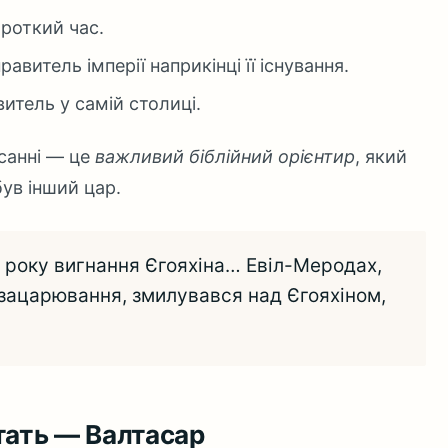
роткий час.
витель імперії наприкінці її існування.
итель у самій столиці.
санні — це
важливий біблійний орієнтир
, який
ув інший цар.
 року вигнання Єгояхіна… Евіл-Меродах,
 зацарювання, змилувався над Єгояхіном,
тать — Валтасар