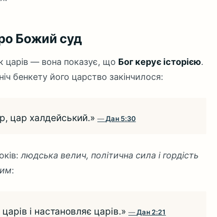
про Божий суд
к царів — вона показує, що
Бог керує історією
.
ніч бенкету його царство закінчилося:
ар, цар халдейський.»
Дан 5:30
оків:
людська велич, політична сила і гордість
жим
:
є царів і настановляє царів.»
Дан 2:21