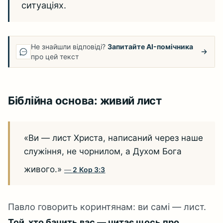
ситуаціях.
Не знайшли відповіді?
Запитайте AI-помічника
про цей текст
Біблійна основа: живий лист
«Ви — лист Христа, написаний через наше
служіння, не чорнилом, а Духом Бога
живого.»
2 Кор 3:3
Павло говорить коринтянам: ви самі — лист.
Той, хто бачить вас — читає щось про