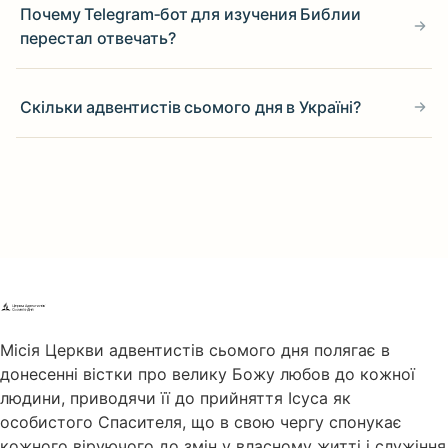
Почему Telegram‑бот для изучения Библии
перестал отвечать?
Скільки адвентистів сьомого дня в Україні?
Місія Церкви адвентистів сьомого дня полягає в
донесенні вістки про велику Божу любов до кожної
людини, приводячи її до прийняття Ісуса як
особистого Спасителя, що в свою чергу спонукає
кожного віруючого до змін у власному житті і служіння