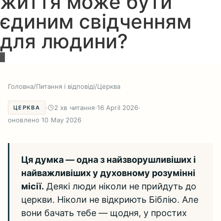
життя може бути
єдиним свідченням
для людини?
Головна
/
Питання і відповіді
/
Церква
·
2 хв читання
·
16 April 2026
·
ЦЕРКВА
оновлено 10 May 2026
Ця думка — одна з найзворушливіших і
найважливіших у духовному розумінні
місії.
Деякі люди ніколи не прийдуть до
церкви. Ніколи не відкриють Біблію. Але
вони бачать тебе — щодня, у простих