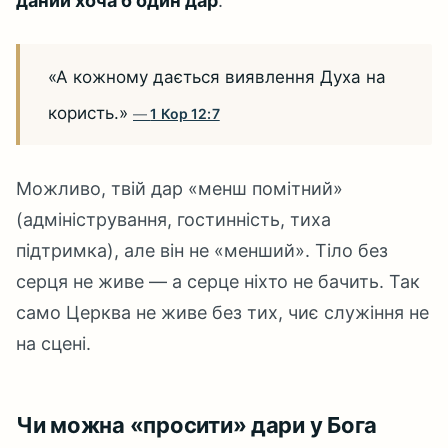
даний хоча б один дар
:
«А кожному дається виявлення Духа на
користь.»
1 Кор 12:7
Можливо, твій дар «менш помітний»
(адміністрування, гостинність, тиха
підтримка), але він не «менший». Тіло без
серця не живе — а серце ніхто не бачить. Так
само Церква не живе без тих, чиє служіння не
на сцені.
Чи можна «просити» дари у Бога