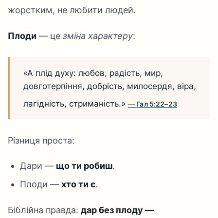
жорстким, не любити людей.
Плоди
— це
зміна характеру
:
«А плід духу: любов, радість, мир,
довготерпіння, добрість, милосердя, віра,
лагідність, стриманість.»
Гал 5:22–23
Різниця проста:
Дари —
що ти робиш
.
Плоди —
хто ти є
.
Біблійна правда:
дар без плоду —