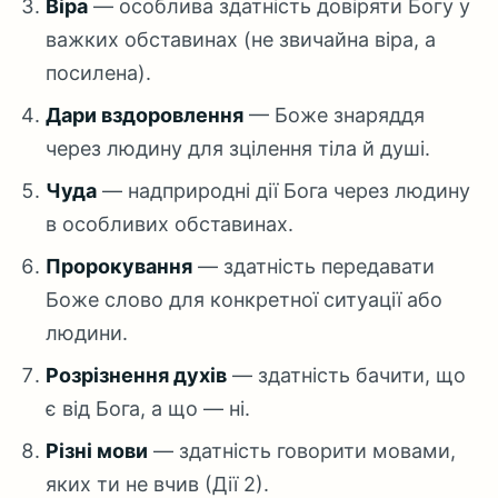
Віра
— особлива здатність довіряти Богу у
важких обставинах (не звичайна віра, а
посилена).
Дари вздоровлення
— Боже знаряддя
через людину для зцілення тіла й душі.
Чуда
— надприродні дії Бога через людину
в особливих обставинах.
Пророкування
— здатність передавати
Боже слово для конкретної ситуації або
людини.
Розрізнення духів
— здатність бачити, що
є від Бога, а що — ні.
Різні мови
— здатність говорити мовами,
яких ти не вчив (Дії 2).