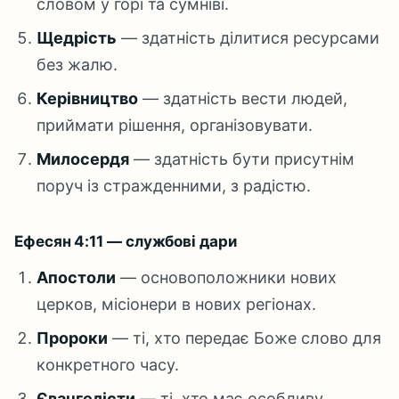
словом у горі та сумніві.
Щедрість
— здатність ділитися ресурсами
без жалю.
Керівництво
— здатність вести людей,
приймати рішення, організовувати.
Милосердя
— здатність бути присутнім
поруч із стражденними, з радістю.
Ефесян 4:11 — службові дари
Апостоли
— основоположники нових
церков, місіонери в нових регіонах.
Пророки
— ті, хто передає Боже слово для
конкретного часу.
Євангелісти
— ті, хто має особливу