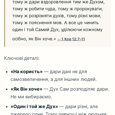
тому ж дари вздоровлення тим же Духом,
тому ж робити чуда, тому ж пророкувати,
тому ж розрізняти духів, тому різні мови,
тому ж пояснення мов. А все це чинить
один і той Самий Дух, уділюючи кожному
осібно, як Він хоче.»
1 Кор 12:7–11
Ключові деталі:
«На користь»
— дари дані не для
самозвеличення, а для іншних людей.
«Як Він хоче»
— Дух Сам розподіляє дари.
Не ми вибираємо.
«Один і той же Дух»
— дари різні, але
джерело одне. Тому ревнощі між людьми