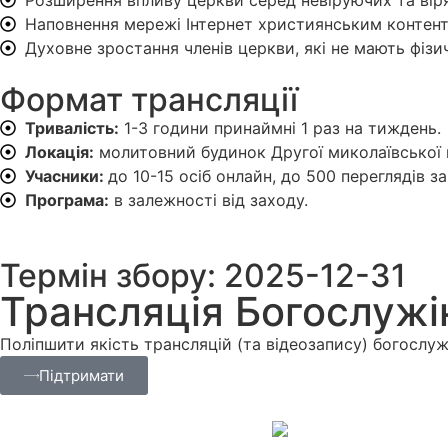
Розширення впливу церкви серед невіруючих та віря
Наповнення мережі Інтернет християнським контен
Духовне зростання членів церкви, які не мають фіз
Формат трансляції
Тривалість:
1-3 години принаймні 1 раз на тиждень.
Локація:
молитовний будинок Другої миколаївської г
Учасники:
до 10-15 осіб онлайн, до 500 переглядів за
Програма:
в залежності від заходу.
Термін збору: 2025-12-31
Трансляція Богослужі
Поліпшити якість трансляцій (та відеозапису) богослуж
Підтримати