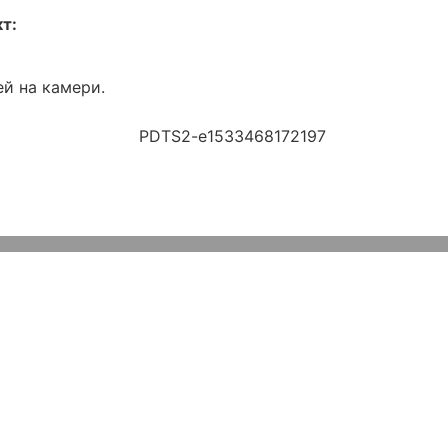
т:
ей на камери.