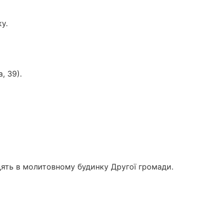
у.
, 39).
одять в молитовному будинку Другої громади.