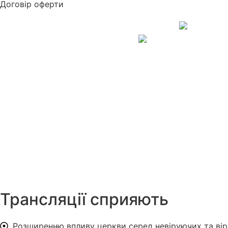
Договір оферти
Трансляції сприяють
Розширенню впливу церкви серед невіруючих та вір