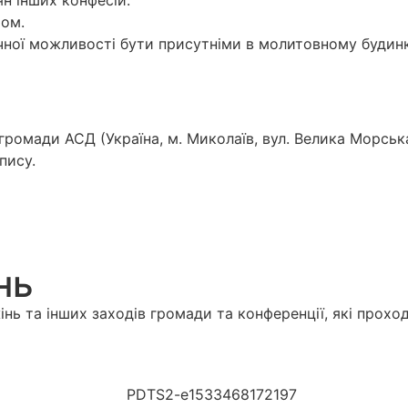
н інших конфесій.
том.
ичної можливості бути присутніми в молитовному будинк
ромади АСД (Україна, м. Миколаїв, вул. Велика Морська
пису.
нь
інь та інших заходів громади та конференції, які прох