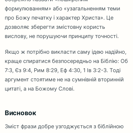
формулюванням» або «узагальненням теми
про Божу печатку і характер Христа». Це
дозволяє зберегти змістовну користь
вислову, не порушуючи принципу точності.
Якщо ж потрібно викласти саму ідею надійно,
краще спиратися безпосередньо на Біблію: Об
7:3, Єз 9:4, Рим 8:29, Еф 4:30, 1 Ів 3:2-3. Тоді
аргумент стоятиме не на сумнівній вторинній
цитаті, а на Божому Слові.
Висновок
Зміст фрази добре узгоджується з біблійною