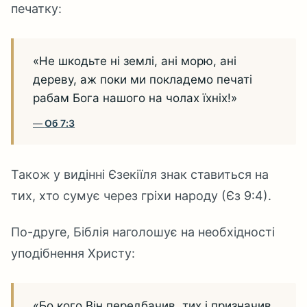
печатку:
«Не шкодьте ні землі, ані морю, ані
дереву, аж поки ми покладемо печаті
рабам Бога нашого на чолах їхніх!»
Об 7:3
Також у видінні Єзекіїля знак ставиться на
тих, хто сумує через гріхи народу (Єз 9:4).
По-друге, Біблія наголошує на необхідності
уподібнення Христу:
«Бо кого Він передбачив, тих і призначив,