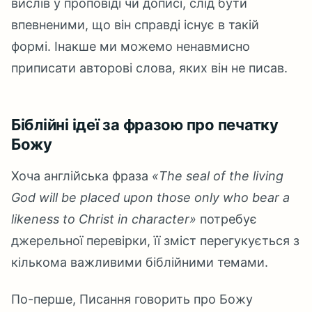
вислів у проповіді чи дописі, слід бути
впевненими, що він справді існує в такій
формі. Інакше ми можемо ненавмисно
приписати авторові слова, яких він не писав.
Біблійні ідеї за фразою про печатку
Божу
Хоча англійська фраза
«The seal of the living
God will be placed upon those only who bear a
likeness to Christ in character»
потребує
джерельної перевірки, її зміст перегукується з
кількома важливими біблійними темами.
По-перше, Писання говорить про Божу