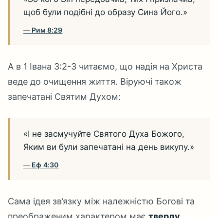
щоб були подібні до образу Сина Його.»
Рим 8:29
А в 1 Івана 3:2-3 читаємо, що надія на Христа
веде до очищення життя. Віруючі також
запечатані Святим Духом:
«І не засмучуйте Святого Духа Божого,
Яким ви були запечатані на день викупу.»
Еф 4:30
Сама ідея зв’язку між належністю Богові та
преображеним характером має
тверду