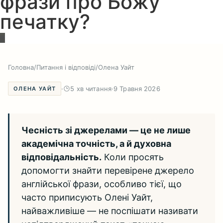
фрази про Божу
печатку?
Головна
/
Питання і відповіді
/
Олена Уайт
·
5 хв читання
·
9 Травня 2026
ОЛЕНА УАЙТ
Чесність зі джерелами — це не лише
академічна точність, а й духовна
відповідальність.
Коли просять
допомогти знайти перевірене джерело
англійської фрази, особливо тієї, що
часто приписують Олені Уайт,
найважливіше — не поспішати називати