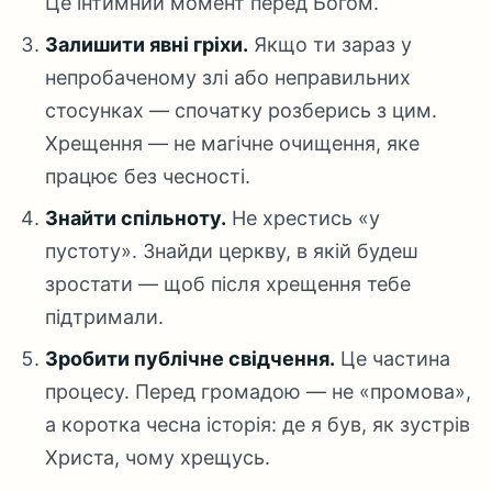
Це інтимний момент перед Богом.
Залишити явні гріхи.
Якщо ти зараз у
непробаченому злі або неправильних
стосунках — спочатку розберись з цим.
Хрещення — не магічне очищення, яке
працює без чесності.
Знайти спільноту.
Не хрестись «у
пустоту». Знайди церкву, в якій будеш
зростати — щоб після хрещення тебе
підтримали.
Зробити публічне свідчення.
Це частина
процесу. Перед громадою — не «промова»,
а коротка чесна історія: де я був, як зустрів
Христа, чому хрещусь.