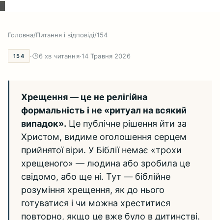
Головна
/
Питання і відповіді
/
154
·
6 хв читання
·
14 Травня 2026
154
Хрещення — це не релігійна
формальність і не «ритуал на всякий
випадок».
Це публічне рішення йти за
Христом, видиме оголошення серцем
прийнятої віри. У Біблії немає «трохи
хрещеного» — людина або зробила це
свідомо, або ще ні. Тут — біблійне
розуміння хрещення, як до нього
готуватися і чи можна хреститися
повторно, якщо це вже було в дитинстві.