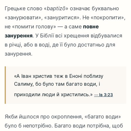
Грецьке слово «
baptizō
» означає буквально
«занурювати», «зануритися». Не «покропити»,
не «помити голову» — а саме
повне
занурення
. У Біблії всі хрещення відбувалися
в річці, або в воді, де її було достатньо для
занурення.
«А Іван христив теж в Еноні поблизу
Салиму, бо було там багато води, і
приходили люди й христились.»
Ів 3:23
Якби йшлося про окроплення, «багато води»
було б непотрібно. Багато води потрібна, щоб