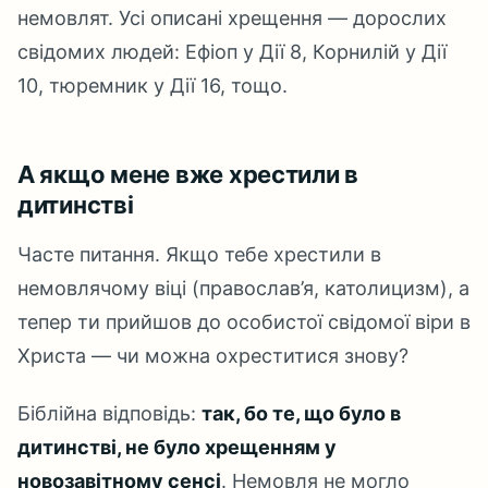
немовлят. Усі описані хрещення — дорослих
свідомих людей: Ефіоп у Дії 8, Корнилій у Дії
10, тюремник у Дії 16, тощо.
А якщо мене вже хрестили в
дитинстві
Часте питання. Якщо тебе хрестили в
немовлячому віці (православ’я, католицизм), а
тепер ти прийшов до особистої свідомої віри в
Христа — чи можна охреститися знову?
Біблійна відповідь:
так, бо те, що було в
дитинстві, не було хрещенням у
новозавітному сенсі
. Немовля не могло