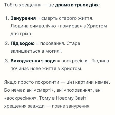
Тобто хрещення — це
драма в трьох діях
:
Занурення
= смерть старого життя.
Людина символічно «помирає» з Христом
для гріха.
Під водою
= поховання. Старе
залишається в могилі.
Виходження з води
= воскресіння. Людина
починає нове життя з Христом.
Якщо просто покропити — цієї картини немає.
Бо немає ані «смерті», ані «поховання», ані
«воскресіння». Тому в Новому Завіті
хрещення завжди — повне занурення.