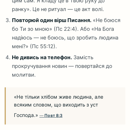
цим сам. Я кладу це в Твою руку до
ранку». Це не ритуал — це акт волі.
Повторюй один вірш Писання.
«Не боюся
бо Ти зо мною» (Пс 22:4). Або «На Бога
надіюсь — не боюсь, що зробить людина
мені?» (Пс 55:12).
Не дивись на телефон.
Замість
прокручування новин — повертайся до
молитви.
«Не тільки хлібом живе людина, але
всяким словом, що виходить з уст
Господа.»
Повт 8:3