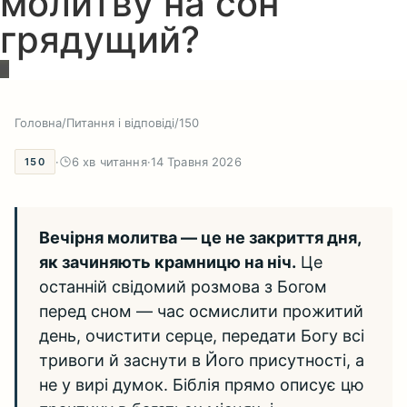
молитву на сон
грядущий?
Головна
/
Питання і відповіді
/
150
·
6 хв читання
·
14 Травня 2026
150
Вечірня молитва — це не закриття дня,
як зачиняють крамницю на ніч.
Це
останній свідомий розмова з Богом
перед сном — час осмислити прожитий
день, очистити серце, передати Богу всі
тривоги й заснути в Його присутності, а
не у вирі думок. Біблія прямо описує цю