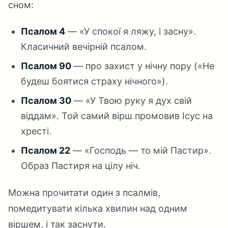
сном:
Псалом 4
— «У спокої я ляжу, і засну».
Класичний вечірній псалом.
Псалом 90
— про захист у нічну пору («Не
будеш боятися страху нічного»).
Псалом 30
— «У Твою руку я дух свій
віддам». Той самий вірш промовив Ісус на
хресті.
Псалом 22
— «Господь — то мій Пастир».
Образ Пастиря на цілу ніч.
Можна прочитати один з псалмів,
помедитувати кілька хвилин над одним
віршем, і так заснути.