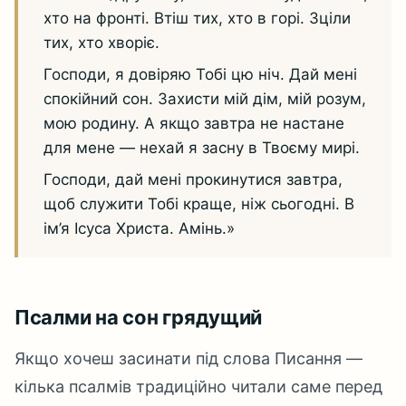
хто на фронті. Втіш тих, хто в горі. Зціли
тих, хто хворіє.
Господи, я довіряю Тобі цю ніч. Дай мені
спокійний сон. Захисти мій дім, мій розум,
мою родину. А якщо завтра не настане
для мене — нехай я засну в Твоєму мирі.
Господи, дай мені прокинутися завтра,
щоб служити Тобі краще, ніж сьогодні. В
ім’я Ісуса Христа. Амінь.»
Псалми на сон грядущий
Якщо хочеш засинати під слова Писання —
кілька псалмів традиційно читали саме перед