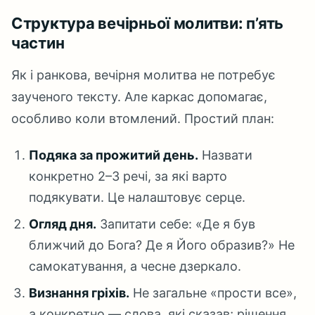
Структура вечірньої молитви: п’ять
частин
Як і ранкова, вечірня молитва не потребує
заученого тексту. Але каркас допомагає,
особливо коли втомлений. Простий план:
Подяка за прожитий день.
Назвати
конкретно 2–3 речі, за які варто
подякувати. Це налаштовує серце.
Огляд дня.
Запитати себе: «Де я був
ближчий до Бога? Де я Його образив?» Не
самокатування, а чесне дзеркало.
Визнання гріхів.
Не загальне «прости все»,
а конкретно — слова, які сказав; рішення,