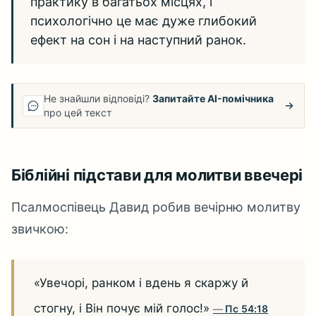
практику в багатьох місцях, і
психологічно це має дуже глибокий
ефект на сон і на наступний ранок.
Не знайшли відповіді?
Запитайте AI-помічника
про цей текст
Біблійні підстави для молитви ввечері
Псалмоспівець Давид робив вечірню молитву
звичкою:
«Увечорі, ранком і вдень я скаржу й
стогну, і Він почує мій голос!»
Пс 54:18