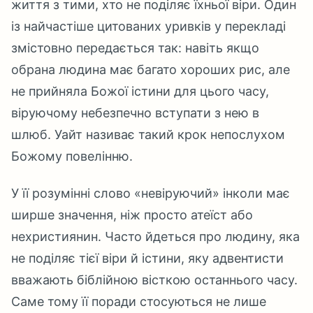
життя з тими, хто не поділяє їхньої віри. Один
із найчастіше цитованих уривків у перекладі
змістовно передається так: навіть якщо
обрана людина має багато хороших рис, але
не прийняла Божої істини для цього часу,
віруючому небезпечно вступати з нею в
шлюб. Уайт називає такий крок непослухом
Божому повелінню.
У її розумінні слово «невіруючий» інколи має
ширше значення, ніж просто атеїст або
нехристиянин. Часто йдеться про людину, яка
не поділяє тієї віри й істини, яку адвентисти
вважають біблійною вісткою останнього часу.
Саме тому її поради стосуються не лише