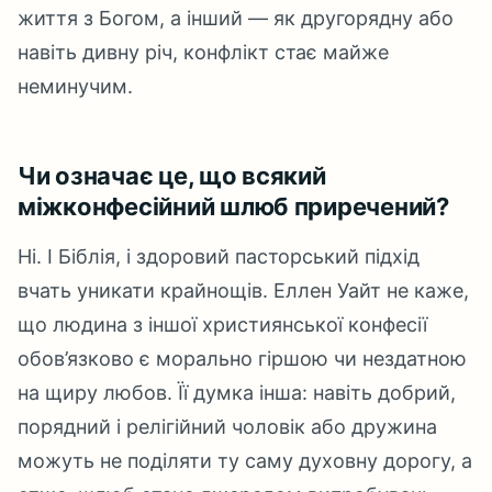
життя з Богом, а інший — як другорядну або
навіть дивну річ, конфлікт стає майже
неминучим.
Чи означає це, що всякий
міжконфесійний шлюб приречений?
Ні. І Біблія, і здоровий пасторський підхід
вчать уникати крайнощів. Еллен Уайт не каже,
що людина з іншої християнської конфесії
обов’язково є морально гіршою чи нездатною
на щиру любов. Її думка інша: навіть добрий,
порядний і релігійний чоловік або дружина
можуть не поділяти ту саму духовну дорогу, а