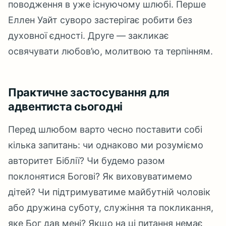
поводження в уже існуючому шлюбі. Перше
Еллен Уайт суворо застерігає робити без
духовної єдності. Друге — закликає
освячувати любов’ю, молитвою та терпінням.
Практичне застосування для
адвентиста сьогодні
Перед шлюбом варто чесно поставити собі
кілька запитань: чи однаково ми розуміємо
авторитет Біблії? Чи будемо разом
поклонятися Богові? Як виховуватимемо
дітей? Чи підтримуватиме майбутній чоловік
або дружина суботу, служіння та покликання,
яке Бог дав мені? Якщо на ці питання немає