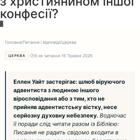
з християнином іншої
конфесії?
Головна
/
Питання і відповіді
/
Церква
·
6 хв читання
·
16 Травня 2026
ЦЕРКВА
Еллен Уайт застерігає: шлюб віруючого
адвентиста з людиною іншого
віросповідання або з тим, хто не
прийняв адвентистську вістку, несе
серйозну духовну небезпеку.
Водночас
її поради слід читати разом із Біблією:
Писання не радить свідомо входити в