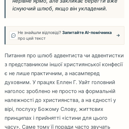
нерівне ярмо, але закликає берегти вже
існуючий шлюб, якщо він укладений.
Не знайшли відповіді?
Запитайте AI-помічника
про цей текст
Питання про шлюб адвентиста чи адвентистки
з представником іншої християнської конфесії
є не лише практичним, а насамперед
духовним. У працях Еллен Г. Уайт головний
наголос зроблено не просто на формальній
належності до християнства, а на єдності у
вірі, послуху Божому Слову, життєвих
принципах і прийнятті «істини для цього
часу». Саме тому її поради часто звучать