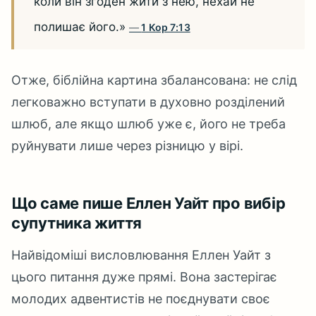
коли він згоден жити з нею, нехай не
полишає його.»
1 Кор 7:13
Отже, біблійна картина збалансована: не слід
легковажно вступати в духовно розділений
шлюб, але якщо шлюб уже є, його не треба
руйнувати лише через різницю у вірі.
Що саме пише Еллен Уайт про вибір
супутника життя
Найвідоміші висловлювання Еллен Уайт з
цього питання дуже прямі. Вона застерігає
молодих адвентистів не поєднувати своє