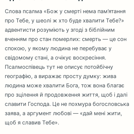
Слова псалма «Бож у смерті нема пам’ятання
про Тебе, у шеолі ж хто буде хвалити Тебе?»
адвентисти розуміють у згоді з біблійним
вченням про стан померлих: смерть — це сон
спокою, у якому людина не перебуває у
свідомому стані, а очікує воскресіння.
Псалмоспівець тут не описує потойбічну
географію, а виражає просту думку: жива
людина може хвалити Бога, тож вона благає
про зцілення й продовження життя, щоб і далі
славити Господа. Це не похмура богословська
заява, а аргумент любові — «дай мені жити,
щоб я славив Тебе».