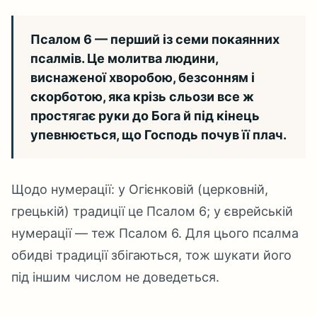
Псалом 6 — перший із семи покаянних
псалмів. Це молитва людини,
виснаженої хворобою, безсонням і
скорботою, яка крізь сльози все ж
простягає руки до Бога й під кінець
упевнюється, що Господь почув її плач.
Щодо нумерації: у Огієнковій (церковній,
грецькій) традиції це Псалом 6; у єврейській
нумерації — теж Псалом 6. Для цього псалма
обидві традиції збігаються, тож шукати його
під іншим числом не доведеться.