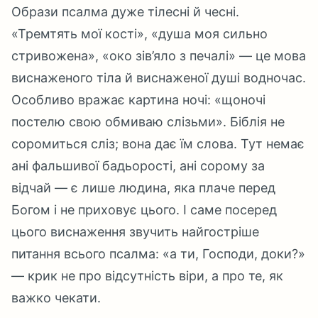
Образи псалма дуже тілесні й чесні.
«Тремтять мої кості», «душа моя сильно
стривожена», «око зів’яло з печалі» — це мова
виснаженого тіла й виснаженої душі водночас.
Особливо вражає картина ночі: «щоночі
постелю свою обмиваю слізьми». Біблія не
соромиться сліз; вона дає їм слова. Тут немає
ані фальшивої бадьорості, ані сорому за
відчай — є лише людина, яка плаче перед
Богом і не приховує цього. І саме посеред
цього виснаження звучить найгостріше
питання всього псалма: «а ти, Господи, доки?»
— крик не про відсутність віри, а про те, як
важко чекати.