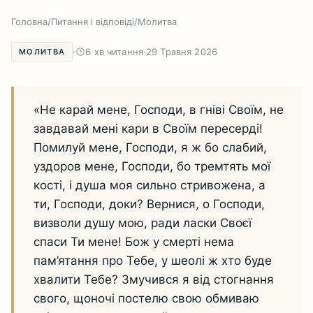
Головна
/
Питання і відповіді
/
Молитва
·
6 хв читання
·
29 Травня 2026
МОЛИТВА
«Не карай мене, Господи, в гніві Своїм, не
завдавай мені кари в Своїм пересерді!
Помилуй мене, Господи, я ж бо слабий,
уздоров мене, Господи, бо тремтять мої
кості, і душа моя сильно стривожена, а
ти, Господи, доки? Вернися, о Господи,
визволи душу мою, ради ласки Своєї
спаси Ти мене! Бож у смерті нема
пам’ятання про Тебе, у шеолі ж хто буде
хвалити Тебе? Змучився я від стогнання
свого, щоночі постелю свою обмиваю