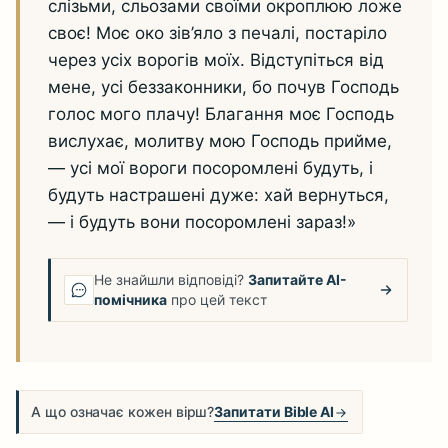
слізьми, сльозами своїми окроплюю ложе
своє! Моє око зів’яло з печалі, постаріло
через усіх ворогів моїх. Відступіться від
мене, усі беззаконники, бо почув Господь
голос мого плачу! Благання моє Господь
вислухає, молитву мою Господь прийме,
— усі мої вороги посоромлені будуть, і
будуть настрашені дуже: хай вернуться,
— і будуть вони посоромлені зараз!»
Не знайшли відповіді?
Запитайте AI-
помічника
про цей текст
А що означає кожен вірш?
Запитати Bible AI