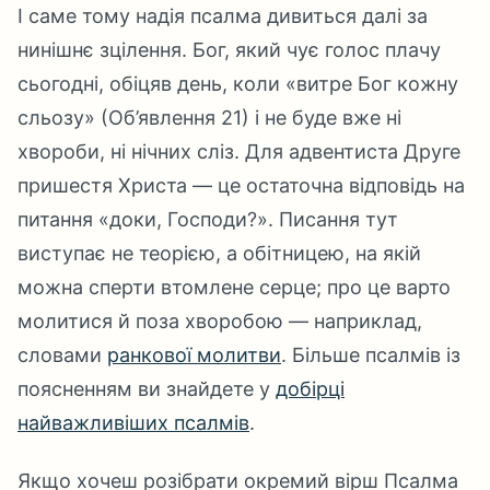
І саме тому надія псалма дивиться далі за
нинішнє зцілення. Бог, який чує голос плачу
сьогодні, обіцяв день, коли «витре Бог кожну
сльозу» (Об’явлення 21) і не буде вже ні
хвороби, ні нічних сліз. Для адвентиста Друге
пришестя Христа — це остаточна відповідь на
питання «доки, Господи?». Писання тут
виступає не теорією, а обітницею, на якій
можна сперти втомлене серце; про це варто
молитися й поза хворобою — наприклад,
словами
ранкової молитви
. Більше псалмів із
поясненням ви знайдете у
добірці
найважливіших псалмів
.
Якщо хочеш розібрати окремий вірш Псалма