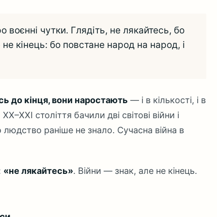
ро воєнні чутки. Глядіть, не лякайтесь, бо
 не кінець: бо повстане народ на народ, і
ь до кінця, вони наростають
— і в кількості, і в
 ХХ–ХХІ століття бачили дві світові війни і
 людство раніше не знало. Сучасна війна в
:
«не лякайтесь»
. Війни — знак, але не кінець.
уси