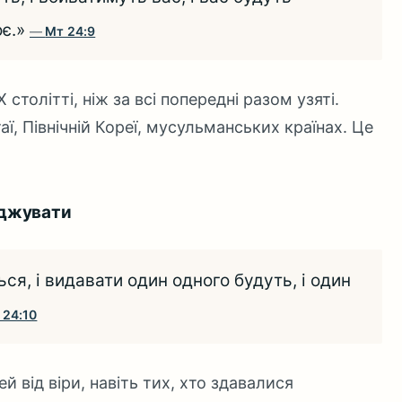
оє.»
Мт 24:9
 столітті, ніж за всі попередні разом узяті.
аї, Північній Кореї, мусульманських країнах. Це
аджувати
ься, і видавати один одного будуть, і один
 24:10
 від віри, навіть тих, хто здавалися