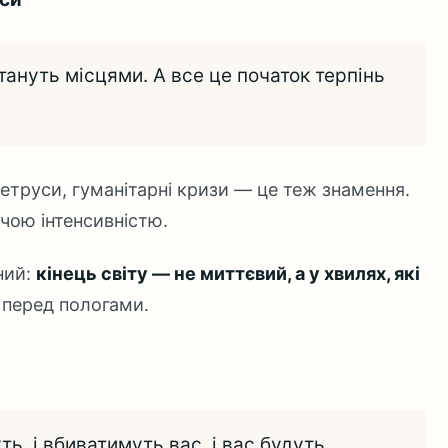
тануть місцями. А все це початок терпінь
летруси, гуманітарні кризи — це теж знамення.
ючою інтенсивністю.
ний:
кінець світу — не миттєвий, а у хвилях, які
к перед пологами.
ть, і вбиватимуть вас, і вас будуть