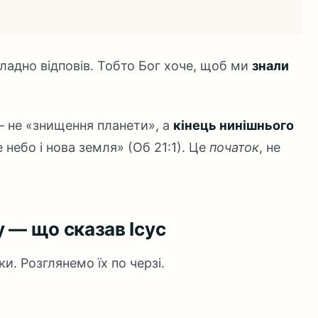
окладно відповів. Тобто Бог хоче, щоб ми
знали
 — не «знищення планети», а
кінець нинішнього
е небо і нова земля» (Об 21:1). Це
початок
, не
 — що сказав Ісус
ки. Розглянемо їх по черзі.