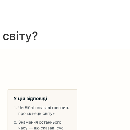
 світу?
У цій відповіді
Чи Біблія взагалі говорить
про «кінець світу»
Знамення останнього
часу — що сказав Ісус