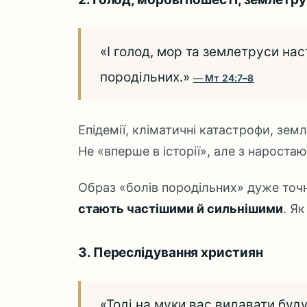
«І голод, мор та землетруси нас
породільних.»
Мт 24:7–8
Епідемії, кліматичні катастрофи, зем
Не «вперше в історії», але з нароста
Образ «болів породільних» дуже точ
стають частішими й сильнішими
. Я
3. Переслідування християн
«Тоді на муки вас видавати буду