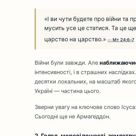
«І ви чути будете про війни та п
мусить усе це статися. Та це ще
царство на царство.»
Мт 24:6–7
Війни були завжди. Але
наближаючис
інтенсивності, і в страшних наслідках.
десятки локальних, на масштаб якого
Україні — частина цього.
Зверни увагу на ключове слово Ісуса
Сьогодні ще не Армагеддон.
2. Голод, морові пошесті, землетр