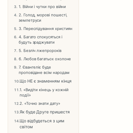
1. Війни і чутки про війни
2. Голод, морові пошесті,
землетруси
3. Переслідування християн
4. Багато спокусяться і
будуть зраджувати
5. Безліч лжепророків
6. Любов багатьох охолоне
7. Євангеліє буде
проповідане всім народам
Що НЕ є знаменням кінця
1. «Видіти кінець у кожній
події»
2. «Точно знати дату»
Як буде Друге пришестя
Що відбудеться з цим
світом