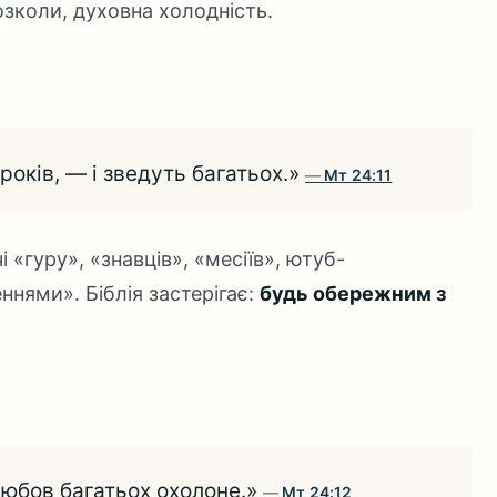
озколи, духовна холодність.
оків, — і зведуть багатьох.»
Мт 24:11
 «гуру», «знавців», «месіїв», ютуб-
ннями». Біблія застерігає:
будь обережним з
любов багатьох охолоне.»
Мт 24:12