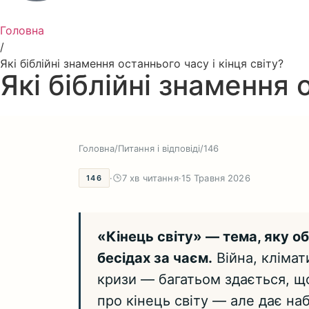
Головна
/
Які біблійні знамення останнього часу і кінця світу?
Які біблійні знамення 
Головна
/
Питання і відповіді
/
146
·
7 хв читання
·
15 Травня 2026
146
«Кінець світу» — тема, яку о
бесідах за чаєм.
Війна, клімат
кризи — багатьом здається, що
про кінець світу — але дає на