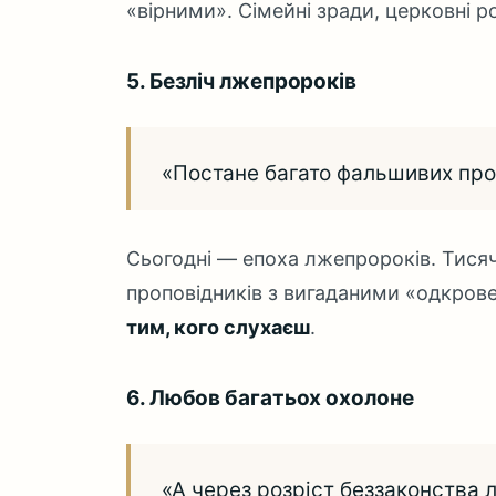
«вірними». Сімейні зради, церковні р
5. Безліч лжепророків
«Постане багато фальшивих прор
Сьогодні — епоха лжепророків. Тисячі
проповідників з вигаданими «одкрове
тим, кого слухаєш
.
6. Любов багатьох охолоне
«А через розріст беззаконства 