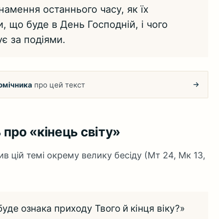
намення останнього часу, як їх
и, що буде в День Господній, і чого
ує за подіями.
омічника
про цей текст
ь про «кінець світу»
ив цій темі окрему велику бесіду (Мт 24, Мк 13,
 буде ознака приходу Твого й кінця віку?»