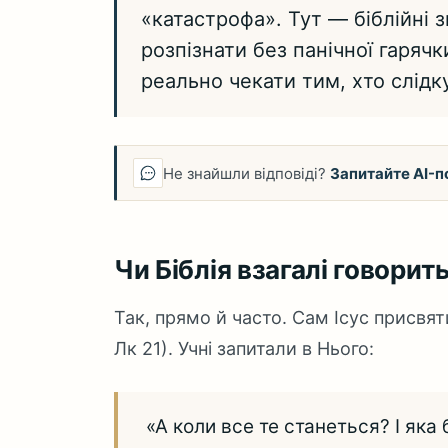
«катастрофа». Тут — біблійні з
розпізнати без панічної гарячк
реально чекати тим, хто слідк
Не знайшли відповіді?
Запитайте AI-п
Чи Біблія взагалі говорит
Так, прямо й часто. Сам Ісус присвят
Лк 21). Учні запитали в Нього:
«А коли все те станеться? І яка