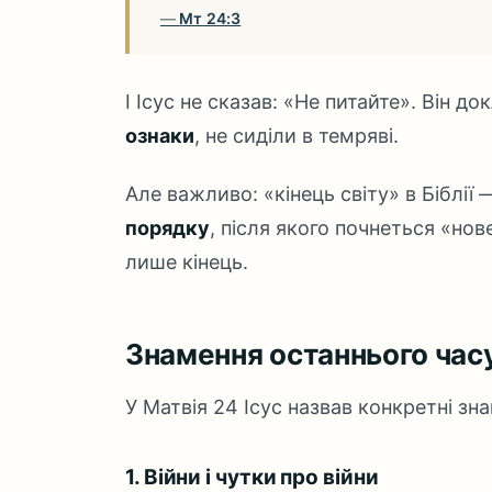
Мт 24:3
І Ісус не сказав: «Не питайте». Він д
ознаки
, не сиділи в темряві.
Але важливо: «кінець світу» в Біблії
порядку
, після якого почнеться «нов
лише кінець.
Знамення останнього часу
У Матвія 24 Ісус назвав конкретні зна
1. Війни і чутки про війни