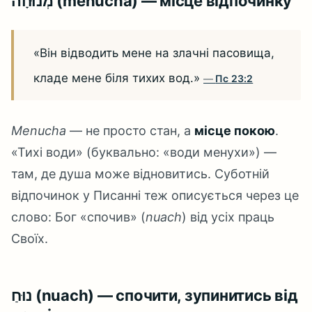
מְנוּחָה (menucha) — місце відпочинку
«Він відводить мене на злачні пасовища,
кладе мене біля тихих вод.»
Пс 23:2
Menucha
— не просто стан, а
місце покою
.
«Тихі води» (буквально: «води менухи») —
там, де душа може відновитись. Суботній
відпочинок у Писанні теж описується через це
слово: Бог «спочив» (
nuach
) від усіх праць
Своїх.
נוּחַ (nuach) — спочити, зупинитись від