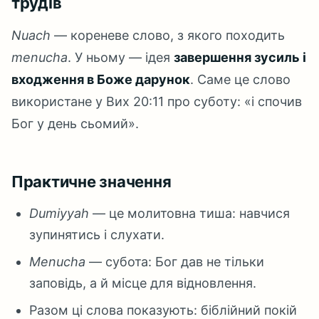
трудів
Nuach
— кореневе слово, з якого походить
menucha
. У ньому — ідея
завершення зусиль і
входження в Боже дарунок
. Саме це слово
використане у Вих 20:11 про суботу: «і спочив
Бог у день сьомий».
Практичне значення
Dumiyyah
— це молитовна тиша: навчися
зупинятись і слухати.
Menucha
— субота: Бог дав не тільки
заповідь, а й місце для відновлення.
Разом ці слова показують: біблійний покій