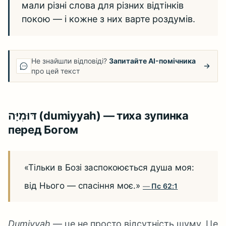
мали різні слова для різних відтінків
покою — і кожне з них варте роздумів.
Не знайшли відповіді?
Запитайте AI-помічника
про цей текст
דּוּמִיָּה (dumiyyah) — тиха зупинка
перед Богом
«Тільки в Бозі заспокоюється душа моя:
від Нього — спасіння моє.»
Пс 62:1
Dumiyyah
— це не просто відсутність шуму. Це