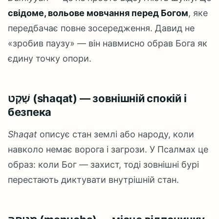
свідоме, вольове мовчання перед Богом
, яке
передбачає повне зосередження. Давид не
«зробив паузу» — він навмисно обрав Бога як
єдину точку опори.
שָׁקַט (shaqat) — зовнішній спокій і
безпека
Shaqat
описує стан землі або народу, коли
навколо немає ворога і загрози. У Псалмах це
образ: коли Бог — захист, тоді зовнішні бурі
перестають диктувати внутрішній стан.