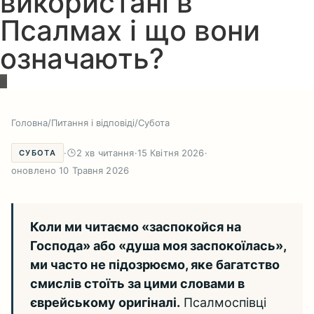
використані в
Псалмах і що вони
означають?
Головна
/
Питання і відповіді
/
Субота
·
2 хв читання
·
15 Квітня 2026
·
СУБОТА
оновлено 10 Травня 2026
Коли ми читаємо «заспокойся на
Господа» або «душа моя заспокоїлась»,
ми часто не підозрюємо, яке багатство
смислів стоїть за цими словами в
єврейському оригіналі.
Псалмоспівці